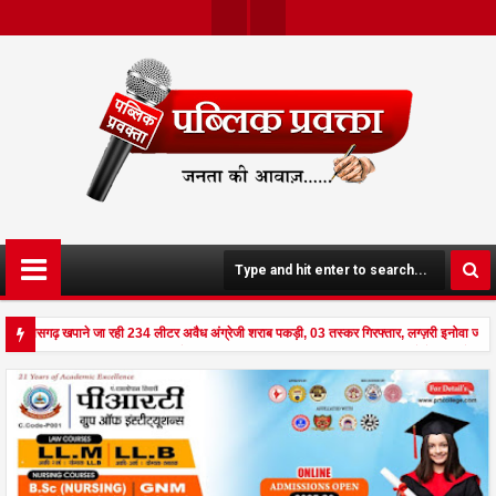
Twit
Face
Ter
Boo
K
छत्तीसगढ़ खपाने जा रही 234 लीटर अवैध अंग्रेजी शराब पकड़ी, 03 तस्कर गिरफ्तार, लग्ज़री इनोवा जब्
से दहला अनूपपुर - घर पर किसान व नौकरानी का मिला रक्तरंजित शव, पत्नी गंभीर घायल में मेडिकल रेफर