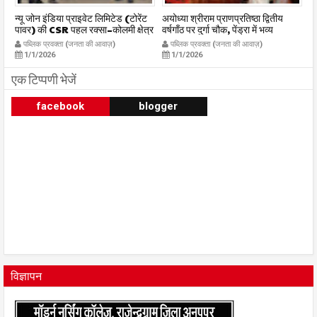
र
न्यू जोन इंडिया प्राइवेट लिमिटेड (टोरेंट
अयोध्या श्रीराम प्राणप्रतिष्ठा द्वितीय
का
पावर) की CSR पहल रक्सा–कोलमी क्षेत्र
वर्षगाँठ पर दुर्गा चौक, पेंड्रा में भव्य
का
में चलित अस्पताल एम्बुलेंस सेवा का
महाआरती सम्पन्न
ध
पब्लिक प्रवक्ता (जनता की आवाज़)
पब्लिक प्रवक्ता (जनता की आवाज़)
शुभारंभ publicpravakta.com
publicpravakta.com
p
1/1/2026
1/1/2026
एक टिप्पणी भेजें
facebook
blogger
विज्ञापन