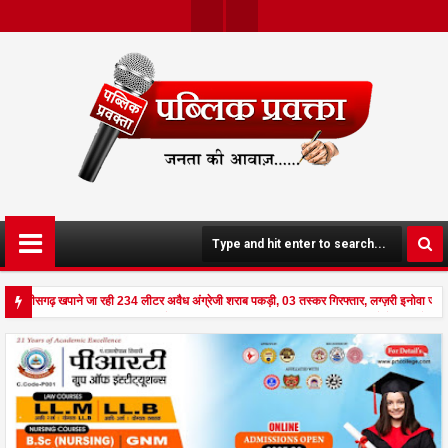
Twit
Face
Ter
Boo
K
 छत्तीसगढ़ खपाने जा रही 234 लीटर अवैध अंग्रेजी शराब पकड़ी, 03 तस्कर गिरफ्तार, लग्ज़री इनोवा जब
 से दहला अनूपपुर - घर पर किसान व नौकरानी का मिला रक्तरंजित शव, पत्नी गंभीर घायल में मेडिकल रेफ