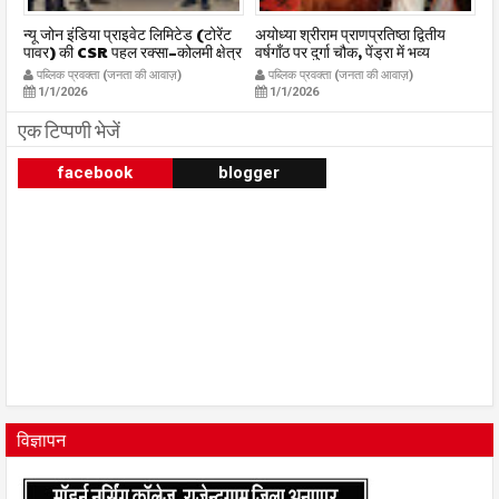
र
न्यू जोन इंडिया प्राइवेट लिमिटेड (टोरेंट
अयोध्या श्रीराम प्राणप्रतिष्ठा द्वितीय
का
पावर) की CSR पहल रक्सा–कोलमी क्षेत्र
वर्षगाँठ पर दुर्गा चौक, पेंड्रा में भव्य
का
में चलित अस्पताल एम्बुलेंस सेवा का
महाआरती सम्पन्न
ध
पब्लिक प्रवक्ता (जनता की आवाज़)
पब्लिक प्रवक्ता (जनता की आवाज़)
शुभारंभ publicpravakta.com
publicpravakta.com
p
1/1/2026
1/1/2026
एक टिप्पणी भेजें
facebook
blogger
विज्ञापन