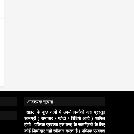
जिला मंत्री प्रदीप मिश्रा ने सभी युवाओं से सहभागिता
गिरफ्तार, लग्ज़री इनोवा जब्त
पब्लिक प्रवक्ता (जनता की आवाज़)
2/8/2026
पब्लिक प्रवक्ता (जनता की आवाज़)
7/7
की अपील publicpravakta.com
publicpravakta.com
आवश्यक सूचना
साइट के कुछ तत्वों में उपयोगकर्ताओं द्वारा प्रस्तुत
सामग्री ( समाचार / फोटो / विडियो आदि ) शामिल
होगी . पब्लिक प्रवक्ता इस तरह के सामग्रियों के लिए
कोई ज़िम्मेदार नहीं स्वीकार करता है। पब्लिक प्रवक्ता