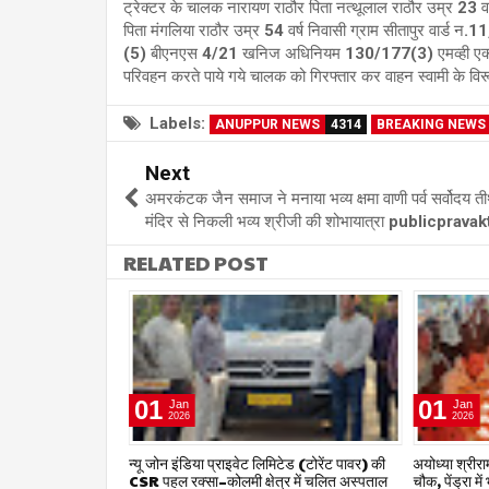
ट्रेक्टर के चालक नारायण राठौर पिता नत्थूलाल राठौर उम्र 23 वर्
पिता मंगलिया राठौर उम्र 54 वर्ष निवासी ग्राम सीतापुर वार्ड
(5) बीएनएस 4/21 खनिज अधिनियम 130/177(3) एमव्ही एक्ट का 
परिवहन करते पाये गये चालक को गिरफ्तार कर वाहन स्वामी के विरूद
Labels:
ANUPPUR NEWS
4314
BREAKING NEWS
Next
अमरकंटक जैन समाज ने मनाया भव्य क्षमा वाणी पर्व सर्वोदय तीर
मंदिर से निकली भव्य श्रीजी की शोभायात्रा publicprav
RELATED POST
01
01
Jan
Jan
2026
2026
षद द्वारा हर संभव
न्यू जोन इंडिया प्राइवेट लिमिटेड (टोरेंट पावर) की
अयोध्या श्रीराम 
िलाध्यक्ष हर्ष
CSR पहल रक्सा–कोलमी क्षेत्र में चलित अस्पताल
चौक, पेंड्रा मे