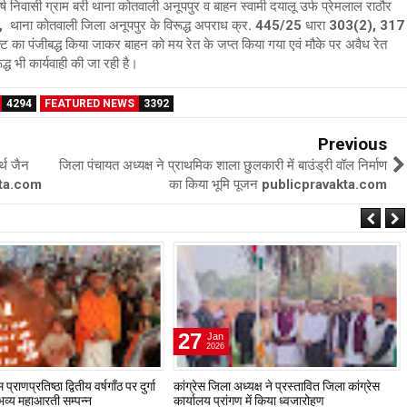
ष निवासी ग्राम बरी थाना कोतवाली अनूपपुर व बाहन स्वामी दयालू उर्फ प्रेमलाल राठौर
 न.11, थाना कोतवाली जिला अनूपपुर के विरूद्ध अपराध क्र. 445/25 धारा 303(2), 317
पंजीबद्ध किया जाकर बाहन को मय रेत के जप्त किया गया एवं मौके पर अवैध रेत
्ध भी कार्यवाही की जा रही है।
4294
FEATURED NEWS
3392
Previous
्थ जैन
जिला पंचायत अध्यक्ष ने प्राथमिक शाला छुलकारी में बाउंड्री वॉल निर्माण
akta.com
का किया भूमि पूजन publicpravakta.com
27
Jan
2026
प्राणप्रतिष्ठा द्वितीय वर्षगाँठ पर दुर्गा
कांग्रेस जिला अध्यक्ष ने प्रस्तावित जिला कांग्रेस
ं भव्य महाआरती सम्पन्न
कार्यालय प्रांगण में किया ध्वजारोहण