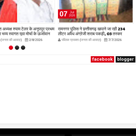
07
Jul
2026
देश अध्यक्ष श्याम टेलर के अनूपपुर प्रथम
रामनगर पुलिस ने छत्तीसगढ़ खपाने जा रही 234
व्य स्वागत युवा मोर्चा के ऊर्जावान
लीटर अवैध अंग्रेजी शराब पकड़ी, 03 तस्कर
रदीप मिश्रा ने सभी युवाओं से सहभागिता
गिरफ्तार, लग्ज़री इनोवा जब्त
ता (जनता की आवाज़)
2/8/2026
पब्लिक प्रवक्ता (जनता की आवाज़)
7/7/2026
ublicpravakta.com
publicpravakta.com
facebook
blogger