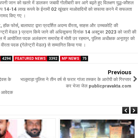
ुए अपनी जान को खतरे में डालकर जबावी गोलीबारी कर आगे बढ़ते हुए विलक्षण युद्ध-कौशल
रूप 14-14 लाख रूपये के ईनामी 02 खूंखार माओवादियों को सफाया करने में सफलता
र बरामद किए गए ।
ोर्स, बालाघाट द्वारा प्रदर्शित अदम्य वीरता, साहस और उच्चकोटि की
गेलेन्ट्री मेडल ) प्रदान किये जाने की अधिसूचना दिनांक 14 अक्टूबर 2023 को जारी की
 में आयोजित पदक अलंकरण समारोह में मोती उर रहमान, पुलिस अधीक्षक अनूपपुर को
स वीरता पदक (गेलेन्ट्री मेडल) से सम्मानित किया गया ।
4294
FEATURED NEWS
3392
MP NEWS
75
Previous
दिवस के
भालूमाड़ा पुलिस ने तीन वर्ष से फरार गांजा तस्कर के आरोपी को गिरप्तार
कर भेजा जेल publicpravakta.com
खा आवेदक