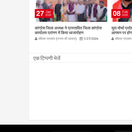
27
08
Jan
Feb
2026
2026
वितीय वर्षगाँठ पर दुर्गा
कांग्रेस जिला अध्यक्ष ने प्रस्तावित जिला कांग्रेस
युवा मोर्चा प्र
सम्पन्न
कार्यालय प्रांगण में किया ध्वजारोहण
आगमन पर होगा भ
om
publicpravakta.com
जिला मंत्री प्
1/1/2026
पब्लिक प्रवक्ता (जनता की आवाज़)
1/27/2026
पब्लिक प्रवक्
की अपील p
एक टिप्पणी भेजें