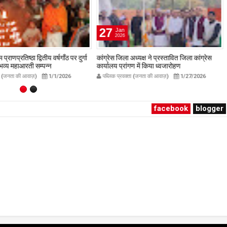
27
Jan
2026
प्राणप्रतिष्ठा द्वितीय वर्षगाँठ पर दुर्गा
कांग्रेस जिला अध्यक्ष ने प्रस्तावित जिला कांग्रेस
ं भव्य महाआरती सम्पन्न
कार्यालय प्रांगण में किया ध्वजारोहण
avakta.com
publicpravakta.com
ता (जनता की आवाज़)
1/1/2026
पब्लिक प्रवक्ता (जनता की आवाज़)
1/27/2026
facebook
blogger