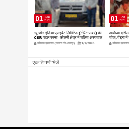
01
01
Jan
Jan
2026
2026
षद द्वारा हर संभव
न्यू जोन इंडिया प्राइवेट लिमिटेड (टोरेंट पावर) की
अयोध्या श्रीराम 
िलाध्यक्ष हर्ष
CSR पहल रक्सा–कोलमी क्षेत्र में चलित अस्पताल
चौक, पेंड्रा मे
kta.com
एम्बुलेंस सेवा का शुभारंभ
publicpr
12/27/2025
पब्लिक प्रवक्ता (जनता की आवाज़)
1/1/2026
पब्लिक प्रवक्
publicpravakta.com
एक टिप्पणी भेजें