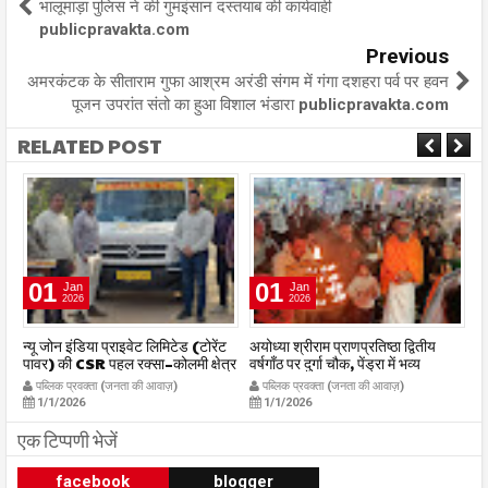
भालूमाड़ा पुलिस ने की गुमइंसान दस्तयाब की कार्यवाही
publicpravakta.com
Previous
अमरकंटक के सीताराम गुफा आश्रम अरंडी संगम में गंगा दशहरा पर्व पर हवन
पूजन उपरांत संतो का हुआ विशाल भंडारा publicpravakta.com
RELATED POST
01
01
Jan
Jan
2026
2026
र
न्यू जोन इंडिया प्राइवेट लिमिटेड (टोरेंट
अयोध्या श्रीराम प्राणप्रतिष्ठा द्वितीय
का
पावर) की CSR पहल रक्सा–कोलमी क्षेत्र
वर्षगाँठ पर दुर्गा चौक, पेंड्रा में भव्य
का
में चलित अस्पताल एम्बुलेंस सेवा का
महाआरती सम्पन्न
ध
पब्लिक प्रवक्ता (जनता की आवाज़)
पब्लिक प्रवक्ता (जनता की आवाज़)
शुभारंभ publicpravakta.com
publicpravakta.com
p
1/1/2026
1/1/2026
एक टिप्पणी भेजें
facebook
blogger