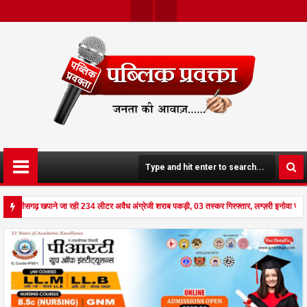
Twit
Face
Ter
Boo
K
े छत्तीसगढ़ खपाने जा रही 234 लीटर अवैध अंग्रेजी शराब पकड़ी, 03 तस्कर गिरफ्तार, लग्ज़री इनोवा जब
ड से दहला अनूपपुर - घर पर किसान व नौकरानी का मिला रक्तरंजित शव, पत्नी गंभीर घायल में मेडिकल रेफ