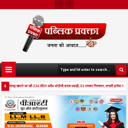
Twit
Face
Ter
Boo
K
 छत्तीसगढ़ खपाने जा रही 234 लीटर अवैध अंग्रेजी शराब पकड़ी, 03 तस्कर गिरफ्तार, लग्ज़री इनोवा जब
 से दहला अनूपपुर - घर पर किसान व नौकरानी का मिला रक्तरंजित शव, पत्नी गंभीर घायल में मेडिकल रेफ