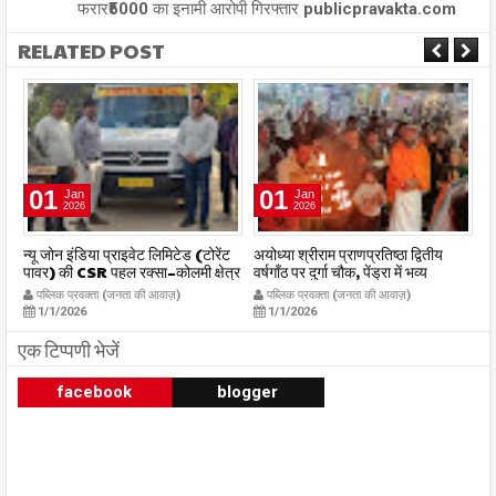
फरार₹5000 का इनामी आरोपी गिरफ्तार publicpravakta.com
RELATED POST
01
01
Jan
Jan
2026
2026
र
न्यू जोन इंडिया प्राइवेट लिमिटेड (टोरेंट
अयोध्या श्रीराम प्राणप्रतिष्ठा द्वितीय
का
पावर) की CSR पहल रक्सा–कोलमी क्षेत्र
वर्षगाँठ पर दुर्गा चौक, पेंड्रा में भव्य
का
में चलित अस्पताल एम्बुलेंस सेवा का
महाआरती सम्पन्न
ध
पब्लिक प्रवक्ता (जनता की आवाज़)
पब्लिक प्रवक्ता (जनता की आवाज़)
शुभारंभ publicpravakta.com
publicpravakta.com
p
1/1/2026
1/1/2026
एक टिप्पणी भेजें
facebook
blogger