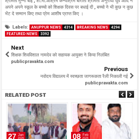
श्रीमती मुन्नी बाई , शा.मा.आश्रम कन्याश्रम बाराती श्रीमती अनुराधा धुर्वे आदि ने
अपने अपने स्कूल के बच्चो को शिक्षक दिवस पर बधाई दी , बच्चो ने भी कुछ न कुछ
भेंट दे सम्मान किए तथा प्रेम आशीष प्राप्त किए ।
Labels:
ANUPPUR NEWS
4314
BREAKING NEWS
4294
FEATURED NEWS
3392
Next
शिक्षक शिवविशाल नामदेव को सहायक आयुक्त ने किया निलंबित
publicpravakta.com
Previous
नवोदय विद्यालय में स्वच्छता जागरूकता रैली निकाली गई
publicpravakta.com
RELATED POST
27
08
Jan
Feb
2026
2026