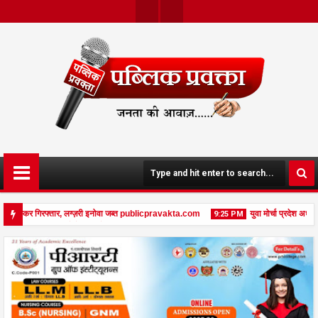
Twit
Face
Ter
Boo
K
3 तस्कर गिरफ्तार, लग्ज़री इनोवा जब्त publicpravakta.com
युवा मोर्चा प्रदेश अध्यक्
9:25 PM
शव, पत्नी गंभीर घायल में मेडिकल रेफर publicpravakta.com
08
Feb
2026