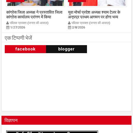
कांग्रेस जिला अध्यक्ष ने प्रस्तावित जिला
युवा मोर्चा प्रदेश अध्यक्ष श्याम टेलर के
रा
कांग्रेस कार्यालय प्रांगण में किया
अनूपपुर प्रथम आगमन पर होगा भव्य
23
ध्वजारोहण
स्वागत युवा मोर्चा के ऊर्जावान जिला मंत्री
03
पब्लिक प्रवक्ता (जनता की आवाज़)
पब्लिक प्रवक्ता (जनता की आवाज़)
publicpravakta.com
प्रदीप मिश्रा ने सभी युवाओं से सहभागिता
p
1/27/2026
2/8/2026
की अपील
publicpravakta.com
एक टिप्पणी भेजें
facebook
blogger
विज्ञापन