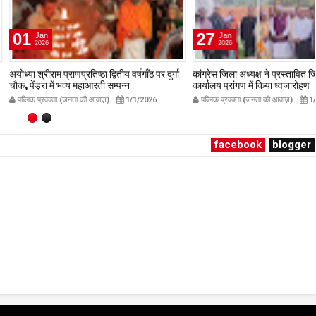
27
Jan
2026
प्राणप्रतिष्ठा द्वितीय वर्षगाँठ पर दुर्गा
कांग्रेस जिला अध्यक्ष ने प्रस्तावित जिला कांग्रेस
ं भव्य महाआरती सम्पन्न
कार्यालय प्रांगण में किया ध्वजारोहण
avakta.com
publicpravakta.com
ता (जनता की आवाज़)
1/1/2026
पब्लिक प्रवक्ता (जनता की आवाज़)
1/27/2026
facebook
blogger