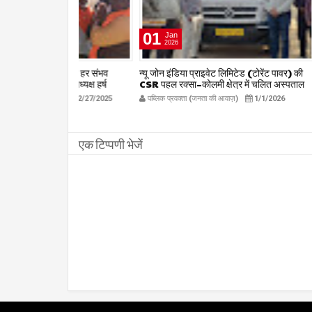
01
01
Jan
Jan
2026
2026
षद द्वारा हर संभव
न्यू जोन इंडिया प्राइवेट लिमिटेड (टोरेंट पावर) की
अयोध्या श्रीराम 
िलाध्यक्ष हर्ष
CSR पहल रक्सा–कोलमी क्षेत्र में चलित अस्पताल
चौक, पेंड्रा मे
kta.com
एम्बुलेंस सेवा का शुभारंभ
publicpr
12/27/2025
पब्लिक प्रवक्ता (जनता की आवाज़)
1/1/2026
पब्लिक प्रवक्
publicpravakta.com
एक टिप्पणी भेजें