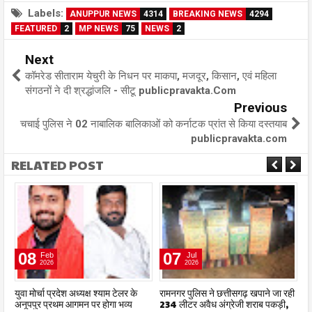
Labels:
ANUPPUR NEWS
4314
BREAKING NEWS
4294
FEATURED
2
MP NEWS
75
NEWS
2
Next
कॉमरेड सीताराम येचुरी के निधन पर माकपा, मजदूर, किसान, एवं महिला
संगठनों ने दी श्रद्धांजलि - सीटू publicpravakta.Com
Previous
चचाई पुलिस ने 02 नाबालिक बालिकाओं को कर्नाटक प्रांत से किया दस्तयाब
publicpravakta.com
RELATED POST
08
07
Feb
Jul
2026
2026
ा
युवा मोर्चा प्रदेश अध्यक्ष श्याम टेलर के
रामनगर पुलिस ने छत्तीसगढ़ खपाने जा रही
धर
अनूपपुर प्रथम आगमन पर होगा भव्य
234 लीटर अवैध अंग्रेजी शराब पकड़ी,
स