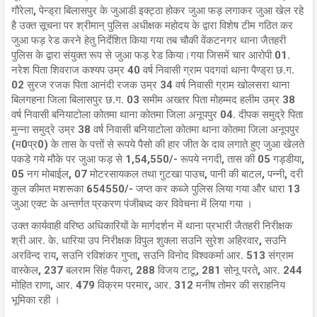
गौरेला, पेन्ड्रा बिलासपुर के जुआडी इक्ट्ठा होकर जुआ फड़ लगाकर जुआ खेल रहे
है उक्त सूचना पर श्रीमान् पुलिस अधीक्षक महोदय के द्वारा विशेष टीम गठित कर
जुआ फड़ रेड करने हेतु निर्देशित किया गया तब चौकी वेंकटनगर थाना जैतहरी
पुलिस के द्वारा संयुक्त रूप से जुआ फड़ रेड किया।गया जिसमें चार आरोपी 01.
नरेश पिता शिवराज कश्यप उम्र 40 वर्ष निवासी ग्राम पदगवां थाना पैण्ड्रा छ.ग.
02 सुरज रजक पिता आनंदी रजक उम्र 34 वर्ष निवासी ग्राम खोलसरा थाना
बिलगहना जिला बिलासपुर छ.ग. 03 समीम अख्तर पिता मोहम्मद हलीम उम्र 38
वर्ष निवासी बनियाटोला कोतमा थाना कोतमा जिला अनूपपुर 04. दीपक समुद्रे पिता
मुन्ना समुद्रे उम्र 38 वर्ष निवासी बनियाटोला कोतमा थाना कोतमा जिला अनूपपुर
(म0प्र0) के तास के पत्तों से रूपये पैसो की हार जीत के दाव लगाते हुए जुआ खेलते
पकडे गये मौके पर जुआ फड़ से 1,54,550/- रूपये नगदी, तास की 05 गड्डीया,
05 नग मोबाईल, 07 मोटरसायकल तथा गुटखा पाउच, पानी की बाटल, पन्नी, दरी
कुल कीमत मशरूका 654550/- जप्त कर कब्जे पुलिस लिया गया और धारा 13
जुआ एक्ट के अन्तर्गत प्रकरण पंजीबध्द कर विवेचना में लिया गया ।
उक्त कार्यवाही वरिष्ठ अधिकारियों के मार्गदर्शन में थाना प्रभारी जैतहरी निरीक्षक
श्री आर. के. धारिया उप निरीक्षक विपुल शुक्ला सउनि सुरेश अहिरवार, सउनि
अरविन्द राय, सउनि रविशंकर गुप्ता, सउनि विनोद विश्वकर्मा आर. 513 संग्राम
वास्केल, 237 बलराम सिंह पैकरा, 288 विजय टाटू, 281 सोनू परते, आर. 244
मोहित राणा, आर. 479 विक्रम परमार, आर. 312 मनीष तोमर की सराहनिय
भूमिका रही ।