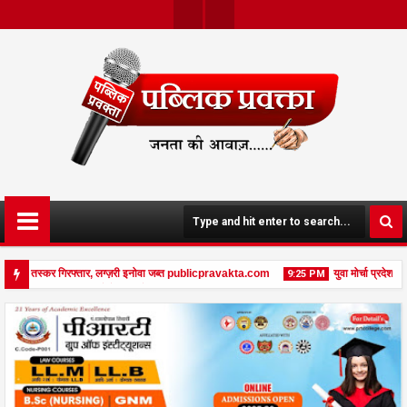
Twit
Face
Ter
Boo
K
ी, 03 तस्कर गिरफ्तार, लग्ज़री इनोवा जब्त publicpravakta.com
युवा मोर्चा प्रदेश अध
9:25 PM
ित शव, पत्नी गंभीर घायल में मेडिकल रेफर publicpravakta.com
08
Feb
2026