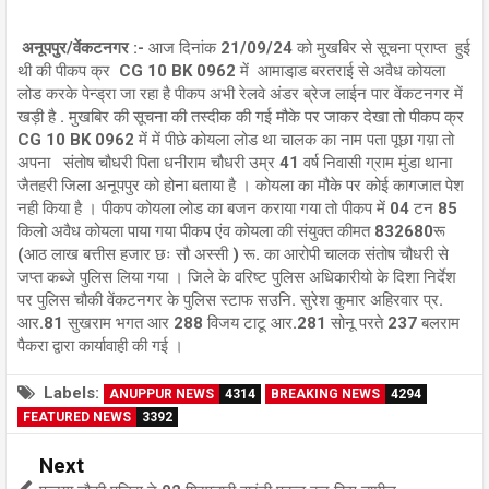
अनूपपुर/वेंकटनगर :-
आज दिनांक 21/09/24 को मुखबिर से सूचना प्राप्त हुई
थी की पीकप क्र CG 10 BK 0962 में आमाडा़ड बरतराई से अवैध कोयला
लोड करके पेन्ड्रा जा रहा है पीकप अभी रेलवे अंडर ब्रेज लाईन पार वेंकटनगर में
खड़ी है . मुखबिर की सूचना की तस्दीक की गई मौके पर जाकर देखा तो पीकप क्र
CG 10 BK 0962 में में पीछे कोयला लोड था चालक का नाम पता पूछा गय़ा तो
अपना संतोष चौधरी पिता धनीराम चौधरी उम्र 41 वर्ष निवासी ग्राम मुंडा थाना
जैतहरी जिला अनूपपुर को होना बताया है । कोयला का मौके पर कोई कागजात पेश
नही किया है । पीकप कोयला लोड का बजन कराया गया तो पीकप में 04 टन 85
किलो अवैध कोयला पाया गया पीकप एंव कोयला की संयुक्त कीमत 832680रू
(आठ लाख बत्तीस हजार छः सौ अस्सी ) रू. का आरोपी चालक संतोष चौधरी से
जप्त कब्जे पुलिस लिया गया । जिले के वरिष्ट पुलिस अधिकारीयो के दिशा निर्देश
पर पुलिस चौकी वेंकटनगर के पुलिस स्टाफ सउनि. सुरेश कुमार अहिरवार प्र.
आर.81 सुखराम भगत आर 288 विजय टाटू आर.281 सोनू परते 237 बलराम
पैकरा द्वारा कार्यावाही की गई ।
Labels:
ANUPPUR NEWS
4314
BREAKING NEWS
4294
FEATURED NEWS
3392
Next