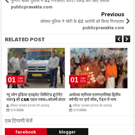
फुनगा चौकी पुलिस ने 02 गिरफ़्तारी वारंटी पकड़ कर किए तामील
publicpravakta.com
Previous
कोतमा पुलिस ने चोरी के 02 आरोपी को किया गिरफतार
publicpravakta.com
RELATED POST
01
01
Jan
Jan
2026
2026
र
न्यू जोन इंडिया प्राइवेट लिमिटेड (टोरेंट
अयोध्या श्रीराम प्राणप्रतिष्ठा द्वितीय
का
पावर) की CSR पहल रक्सा–कोलमी क्षेत्र
वर्षगाँठ पर दुर्गा चौक, पेंड्रा में भव्य
का
में चलित अस्पताल एम्बुलेंस सेवा का
महाआरती सम्पन्न
ध
पब्लिक प्रवक्ता (जनता की आवाज़)
पब्लिक प्रवक्ता (जनता की आवाज़)
शुभारंभ publicpravakta.com
publicpravakta.com
p
1/1/2026
1/1/2026
एक टिप्पणी भेजें
facebook
blogger