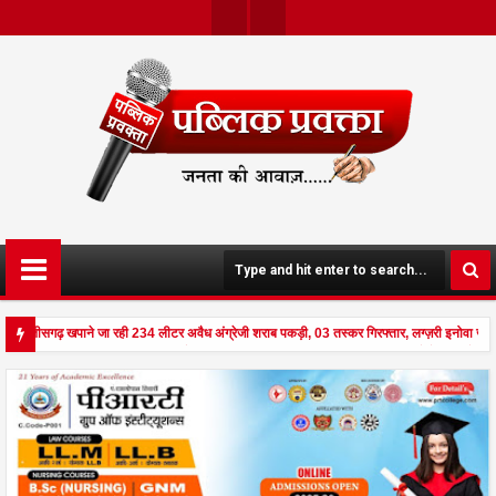
Twit
Face
Ter
Boo
K
े छत्तीसगढ़ खपाने जा रही 234 लीटर अवैध अंग्रेजी शराब पकड़ी, 03 तस्कर गिरफ्तार, लग्ज़री इनोवा जब
ड से दहला अनूपपुर - घर पर किसान व नौकरानी का मिला रक्तरंजित शव, पत्नी गंभीर घायल में मेडिकल रेफ