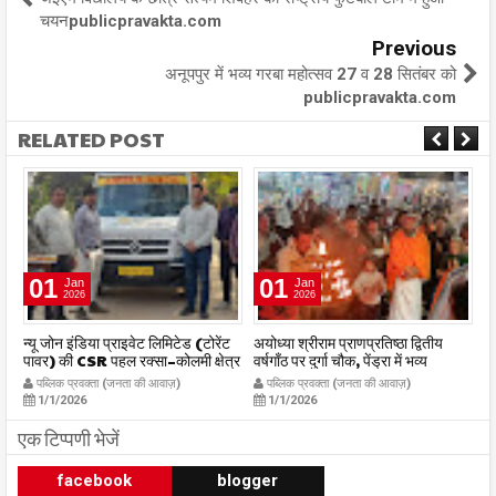
चयनpublicpravakta.com
Previous
अनूपपुर में भव्य गरबा महोत्सव 27 व 28 सितंबर को
publicpravakta.com
RELATED POST
01
01
Jan
Jan
2026
2026
र
न्यू जोन इंडिया प्राइवेट लिमिटेड (टोरेंट
अयोध्या श्रीराम प्राणप्रतिष्ठा द्वितीय
का
पावर) की CSR पहल रक्सा–कोलमी क्षेत्र
वर्षगाँठ पर दुर्गा चौक, पेंड्रा में भव्य
का
में चलित अस्पताल एम्बुलेंस सेवा का
महाआरती सम्पन्न
ध
पब्लिक प्रवक्ता (जनता की आवाज़)
पब्लिक प्रवक्ता (जनता की आवाज़)
शुभारंभ publicpravakta.com
publicpravakta.com
p
1/1/2026
1/1/2026
एक टिप्पणी भेजें
facebook
blogger