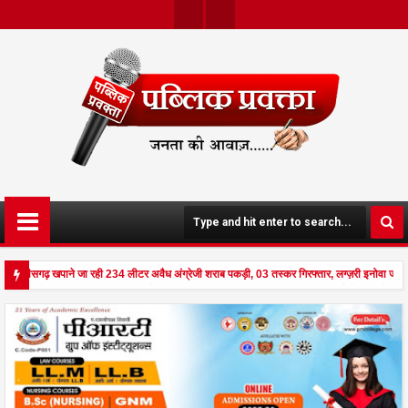
Twit
Face
Ter
Boo
K
 छत्तीसगढ़ खपाने जा रही 234 लीटर अवैध अंग्रेजी शराब पकड़ी, 03 तस्कर गिरफ्तार, लग्ज़री इनोवा जब
 से दहला अनूपपुर - घर पर किसान व नौकरानी का मिला रक्तरंजित शव, पत्नी गंभीर घायल में मेडिकल रेफर