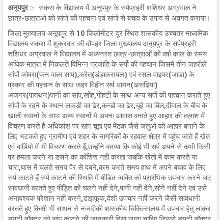
अनूपपुर :-
सकरा के विद्यालय में अनूपपुर के सर्पप्रहरी शशिधर अग्रवाल ने
छात्र-छात्राओं को सांपों की पहचान एवं सांपों से बचाव के उपाय से अवगत कराया।
जिला मुख्यालय अनूपपुर से 10 किलोमीटर दूर स्थित शासकीय उच्चतर माध्यमिक
विद्यालय सकरा में शुक्रवार की दोपहर जिला मुख्यालय अनूपपुर के सर्पप्रहरी
शशिधर अग्रवाल ने विद्यालय में अध्यनरत छात्र-छात्राओं को वर्षा काल के समय
अधिक मात्रा में निकलते विभिन्न प्रजाति के सर्पो की पहचान जिसमें तीन जहरीले
सांपों कोबरा(फन वाला साप),करैत(डंडाकरायल) एवं रसल वाइपर(जाडा) के
प्रकार की पहचान के साथ जहर विहीन सर्प धामन(असढिया)
अजगर(पायथन)पानी का सांप,खोह,गोहटी के साथ अन्य सर्पो की पहचान कराते हुए
सांपों के रहने के स्थान लकड़ी का ढेर,कन्डो का ढेर,चूहे का बिल,दीवाल के बीच के
खाली स्थानो के साथ अन्य स्थानों मे अपना आवास बनाते हुए आहार की तलाश में
विचरण करते हैं अधिकांश पर सांप चूहा एवं मेंढक जैसे जंतुओं को आहार बनाने के
लिए भटकते हुए ग्रामीण एवं शहर के नागरिकों के रहवास क्षेत्र में पहुंच जाते हैं खेत
एवं बाडिंयो में भी विचरण करते हैं,उन्होंने बताया कि कोई भी सर्प अपने से कभी किसी
पर हमला करने या डसने का कोशिश नहीं करता जबकि खेतों में काम करते या
चारा,घास में चलते समय पैर से दबने,काम करते समय हाथ में अपने बचाव के लिए
सर्प काटते हैं सर्प काटने की स्थिति में पीड़ित व्यक्ति को प्रारंभिक उपचार करने बाद
सावधानी बरतते हुए पीड़ित को चलने नहीं देने,पानी नहीं देने,सोने नहीं देने एवं उसे
अनावश्यक परेशान नहीं करने,डाझफूक,देशी उपचार नहीं करने जैसी सावधानी
बरतते हुए किसी भी साधन से नजदीकी शासकीय चिकित्सालय में उपचार हेतु लाकर
ड्यूटी डॉक्टर को सांप काटने की जानकारी दिया जाना चाहिए जिससे ड्यूटी डॉक्टर