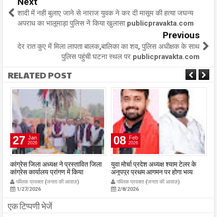
Next
शादी में नही बुलाए जाने से नाराज युवक ने कर दी मासूम की हत्या जघन्य
अपराध का भालूमाड़ा पुलिस नें किया खुलासा publicpravakta.com
Previous
देर रात कुए में मिला लापता बालक,बालिका का शव, पुलिस अधीक्षक के साथ
पुलिस पहुंची घटना स्थल पर publicpravakta.com
RELATED POST
27
08
Jan
Feb
2026
2026
कांग्रेस जिला अध्यक्ष ने प्रस्तावित जिला
युवा मोर्चा प्रदेश अध्यक्ष श्याम टेलर के
रा
कांग्रेस कार्यालय प्रांगण में किया
अनूपपुर प्रथम आगमन पर होगा भव्य
23
ध्वजारोहण
स्वागत युवा मोर्चा के ऊर्जावान जिला मंत्री
03
पब्लिक प्रवक्ता (जनता की आवाज़)
पब्लिक प्रवक्ता (जनता की आवाज़)
publicpravakta.com
प्रदीप मिश्रा ने सभी युवाओं से सहभागिता
p
1/27/2026
2/8/2026
की अपील
publicpravakta.com
एक टिप्पणी भेजें