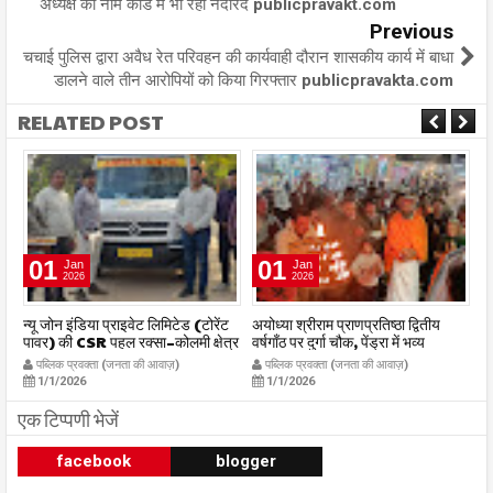
अध्यक्ष का नाम कार्ड में भी रहा नदारद publicpravakt.com
Previous
चचाई पुलिस द्वारा अवैध रेत परिवहन की कार्यवाही दौरान शासकीय कार्य में बाधा
डालने वाले तीन आरोपियों को किया गिरफ्तार publicpravakta.com
RELATED POST
01
01
Jan
Jan
2026
2026
र
न्यू जोन इंडिया प्राइवेट लिमिटेड (टोरेंट
अयोध्या श्रीराम प्राणप्रतिष्ठा द्वितीय
का
पावर) की CSR पहल रक्सा–कोलमी क्षेत्र
वर्षगाँठ पर दुर्गा चौक, पेंड्रा में भव्य
का
में चलित अस्पताल एम्बुलेंस सेवा का
महाआरती सम्पन्न
ध
पब्लिक प्रवक्ता (जनता की आवाज़)
पब्लिक प्रवक्ता (जनता की आवाज़)
शुभारंभ publicpravakta.com
publicpravakta.com
p
1/1/2026
1/1/2026
एक टिप्पणी भेजें
facebook
blogger