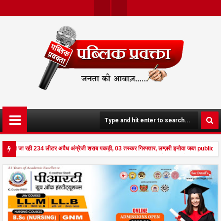
Twit
Face
Ter
Boo
K
 खपाने जा रही 234 लीटर अवैध अंग्रेजी शराब पकड़ी, 03 तस्कर गिरफ्तार, लग्ज़री इनोवा जब्त publicp
नूपपुर - घर पर किसान व नौकरानी का मिला रक्तरंजित शव, पत्नी गंभीर घायल में मेडिकल रेफर publicpr