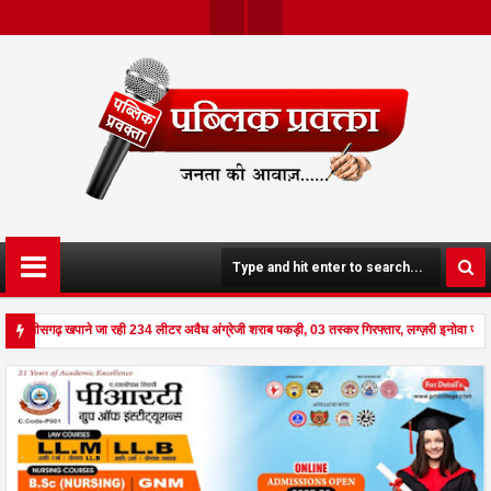
Twit
Face
Ter
Boo
K
े छत्तीसगढ़ खपाने जा रही 234 लीटर अवैध अंग्रेजी शराब पकड़ी, 03 तस्कर गिरफ्तार, लग्ज़री इनोवा जब
ड से दहला अनूपपुर - घर पर किसान व नौकरानी का मिला रक्तरंजित शव, पत्नी गंभीर घायल में मेडिकल रेफ