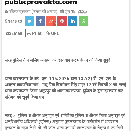
publicpravakta.com
पब्लिक प्रवक्ता (जनता की आवाज़)
जून 18, 2025
Share to:
0
Email
Print
URL
सरई पुलिस ने नाबालिग अपह्ता को दस्तयाब कर परिजन को किया सुपुर्द
थाना करनपठार के अप. क्र. 115/2025 धारा 137(2) बी. एन. एस. के
अपह्ता काल्पनिक नाम– मधु पिता चितरंजन सिंह उम्र 17 वर्ष निवासी X चौ. सरई
थाना करनपठार जिला अनूपपुर को थाना करनपठार पुलिस के द्वारा दस्तयाब कर
परिजन को सुपुर्द किया गया
सरई :-
पुलिस अधीक्षक अनूपपुर एवं अतिरिक्त पुलिस अधीक्षक जिला अनूपपुर एवं
अनुविभागीय अधिकारी (पुलिस) अनुभाग पुष्पराजगढ के मार्गदर्शन में ऑपरेशन
मुस्कान के तहत निरी. पी. सी कोल थाना प्रभारी करनपठार के नेतृत्व में उप निरी.