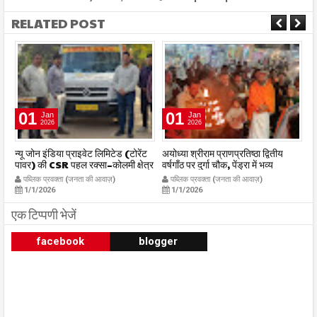
RELATED POST
01
01
Jan
Jan
2026
2026
र
न्यू जोन इंडिया प्राइवेट लिमिटेड (टोरेंट
अयोध्या श्रीराम प्राणप्रतिष्ठा द्वितीय
का
पावर) की CSR पहल रक्सा–कोलमी क्षेत्र
वर्षगाँठ पर दुर्गा चौक, पेंड्रा में भव्य
का
में चलित अस्पताल एम्बुलेंस सेवा का
महाआरती सम्पन्न
ध
पब्लिक प्रवक्ता (जनता की आवाज़)
पब्लिक प्रवक्ता (जनता की आवाज़)
शुभारंभ publicpravakta.com
publicpravakta.com
p
1/1/2026
1/1/2026
एक टिप्पणी भेजें
facebook
blogger