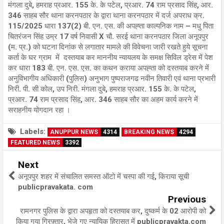
मंगला दुबे, हमराह प्रआर. 155 के. के पटेल, प्रआर. 74 राम प्रसाद सिंह, आर.
346 साहब सौर थाना करनपठार के द्वारा थाना करनपठार में दर्ज अपराध क्र.
115/2025 धारा 137(2) बी. एन. एस. की अपह्ता काल्पनिक नाम – मधु पिता
चितरंजन सिंह उम्र 17 वर्ष निवासी X चौ. सरई थाना करनपठार जिला अनूपपुर
(म. प्र.) को घटना दिनांक से लगातार मामले की विवेचना जारी रखते हुये सूचना
कर्ता के घर ग्राम में दस्तयाब कर माननीय न्यायलय के समक्ष सिविल ड्रेस में पेश
कर धारा 183 बी. एन. एस. एस. का कथन कराया अपह्ता को दस्तयाब करने में
अनुविभागीय अधिकारी (पुलिस) अनुभाग पुष्पराजगढ नवीन तिवारी एवं थाना प्रभारी
निरी. पी. सी कोल, उप निरी. मंगला दुबे, हमराह प्रआर. 155 के. के पटेल,
प्रआर. 74 राम प्रसाद सिंह, आर. 346 साहब सौर का अहम कार्य करने में
सराहनीय योगदान रहा ।
Labels:
ANUPPUR NEWS
4314
BREAKING NEWS
4294
FEATURED NEWS
3392
Next
अनूपपुर शहर में संचालित समस्त ऑटो में चस्पा की गई, किराया सूची
publicpravakata. com
Previous
रामनगर पुलिस के द्वारा अपहृता को दस्तयाब कर, दुष्कर्म के 02 आरोपी को
किया गया गिरफ़्तार, भेजे गए न्यायिक हिरासत में publicpravakta.com