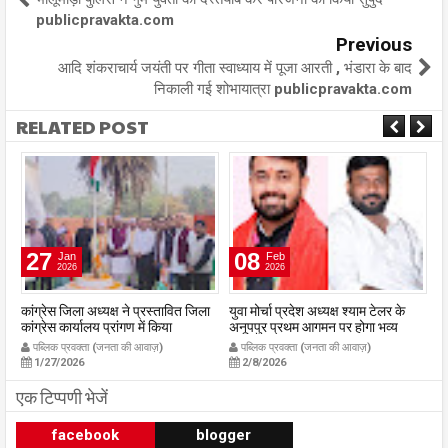
publicpravakta.com
Previous
आदि शंकराचार्य जयंती पर गीता स्वाध्याय में पूजा आरती , भंडारा के बाद
निकाली गई शोभायात्रा publicpravakta.com
RELATED POST
27
08
Jan
Feb
2026
2026
कांग्रेस जिला अध्यक्ष ने प्रस्तावित जिला
युवा मोर्चा प्रदेश अध्यक्ष श्याम टेलर के
रा
कांग्रेस कार्यालय प्रांगण में किया
अनूपपुर प्रथम आगमन पर होगा भव्य
23
ध्वजारोहण
स्वागत युवा मोर्चा के ऊर्जावान जिला मंत्री
03
पब्लिक प्रवक्ता (जनता की आवाज़)
पब्लिक प्रवक्ता (जनता की आवाज़)
publicpravakta.com
प्रदीप मिश्रा ने सभी युवाओं से सहभागिता
p
1/27/2026
2/8/2026
की अपील
publicpravakta.com
एक टिप्पणी भेजें
facebook
blogger