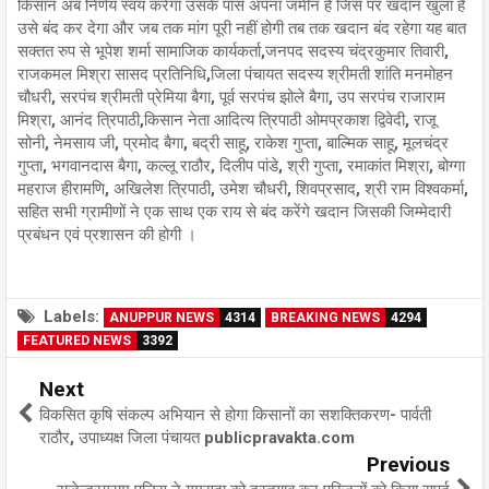
किसान अब निर्णय स्वयं करेगा उसके पास अपना जमीन है जिस पर खदान खुला है
उसे बंद कर देगा और जब तक मांग पूरी नहीं होगी तब तक खदान बंद रहेगा यह बात
सक्तत रुप से भूपेश शर्मा सामाजिक कार्यकर्ता,जनपद सदस्य चंद्रकुमार तिवारी,
राजकमल मिश्रा सासद प्रतिनिधि,जिला पंचायत सदस्य श्रीमती शांति मनमोहन
चौधरी, सरपंच श्रीमती प्रेमिया बैगा, पूर्व सरपंच झोले बैगा, उप सरपंच राजाराम
मिश्रा, आनंद त्रिपाठी,किसान नेता आदित्य त्रिपाठी ओमप्रकाश द्विवेदी, राजू
सोनी, नेमसाय जी, प्रमोद बैगा, बद्री साहू, राकेश गुप्ता, बाल्मिक साहू, मूलचंद्र
गुप्ता, भगवानदास बैगा, कल्लू राठौर, दिलीप पांडे, श्री गुप्ता, रमाकांत मिश्रा, बोग्गा
महराज हीरामणि, अखिलेश त्रिपाठी, उमेश चौधरी, शिवप्रसाद, श्री राम विश्वकर्मा,
सहित सभी ग्रामीणों ने एक साथ एक राय से बंद करेंगे खदान जिसकी जिम्मेदारी
प्रबंधन एवं प्रशासन की होगी ।
Labels:
ANUPPUR NEWS
4314
BREAKING NEWS
4294
FEATURED NEWS
3392
Next
विकसित कृषि संकल्प अभियान से होगा किसानों का सशक्तिकरण- पार्वती
राठौर, उपाध्यक्ष जिला पंचायत publicpravakta.com
Previous