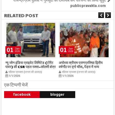
राजेन्द्रग्राम पुलिस ने गुमसुदा को दस्तयाब कर परिजनों को किया सुपुर्द
publicpravakta.com
RELATED POST
01
01
Jan
Jan
2026
2026
र
न्यू जोन इंडिया प्राइवेट लिमिटेड (टोरेंट
अयोध्या श्रीराम प्राणप्रतिष्ठा द्वितीय
का
पावर) की CSR पहल रक्सा–कोलमी क्षेत्र
वर्षगाँठ पर दुर्गा चौक, पेंड्रा में भव्य
का
में चलित अस्पताल एम्बुलेंस सेवा का
महाआरती सम्पन्न
ध
पब्लिक प्रवक्ता (जनता की आवाज़)
पब्लिक प्रवक्ता (जनता की आवाज़)
शुभारंभ publicpravakta.com
publicpravakta.com
p
1/1/2026
1/1/2026
एक टिप्पणी भेजें
facebook
blogger