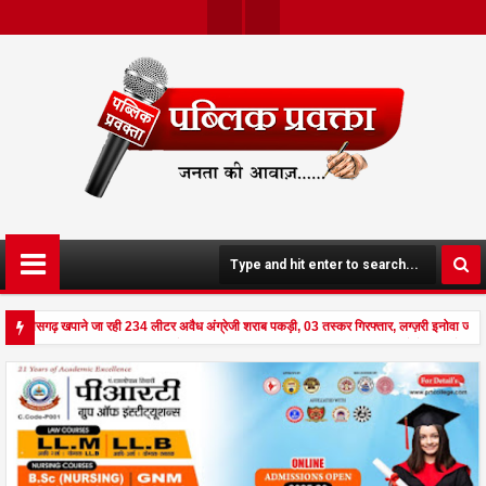
Twit
Face
Ter
Boo
K
 छत्तीसगढ़ खपाने जा रही 234 लीटर अवैध अंग्रेजी शराब पकड़ी, 03 तस्कर गिरफ्तार, लग्ज़री इनोवा जब्
 से दहला अनूपपुर - घर पर किसान व नौकरानी का मिला रक्तरंजित शव, पत्नी गंभीर घायल में मेडिकल रेफर