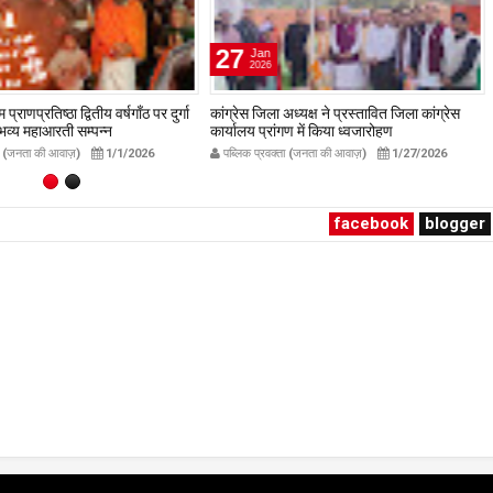
27
Jan
2026
प्राणप्रतिष्ठा द्वितीय वर्षगाँठ पर दुर्गा
कांग्रेस जिला अध्यक्ष ने प्रस्तावित जिला कांग्रेस
ं भव्य महाआरती सम्पन्न
कार्यालय प्रांगण में किया ध्वजारोहण
avakta.com
publicpravakta.com
ता (जनता की आवाज़)
1/1/2026
पब्लिक प्रवक्ता (जनता की आवाज़)
1/27/2026
facebook
blogger