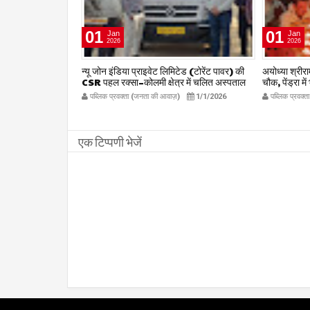
01
01
Jan
Jan
2026
2026
षद द्वारा हर संभव
न्यू जोन इंडिया प्राइवेट लिमिटेड (टोरेंट पावर) की
अयोध्या श्रीराम 
िलाध्यक्ष हर्ष
CSR पहल रक्सा–कोलमी क्षेत्र में चलित अस्पताल
चौक, पेंड्रा मे
kta.com
एम्बुलेंस सेवा का शुभारंभ
publicpr
12/27/2025
पब्लिक प्रवक्ता (जनता की आवाज़)
1/1/2026
पब्लिक प्रवक्
publicpravakta.com
एक टिप्पणी भेजें