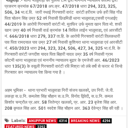
भालूमाड़ा :-
थाना भालूमाड़ा की पुलिस टीम द्वारा माननीय न्यायालय कोतमा द्वारा
प्रकरण क्रमांक 67/2018 अप.क्र. 47/2018 धारा 294, 323, 325,
506, 34 भा.दं.वि. जारी स्थाई गिरफ्तारी वारंट वारंटी हरीराम उर्फ हरी सिंह गोंड
पिता चोलन सिंह उम्र 52 वर्ष निवासी छिडमिडी थाना भालूमाडा,एससी एनआईए
44/2019 के आरोपी गिरफ्तारी वारंटी मो. मुतफिर उर्फ मुमता खान पिता मो. शफी
खान उम्र 40 वर्ष निवासी वार्ड क्रमांक 14 सिविल लाईन भालूमाडा, एवं आरसीटी
नं. 666/2018 धारा 279, 337 ता.हि. के आरोपी गिरफ्तारी वारंटी तिलकधारी
पाव पिता रामदयाल पाव उम्र 27 वर्ष निवासी कुशियरा थाना भालूमाडा एवं आरसीटी
नं. 450/2023 धारा 294, 323, 324, 506, 427, 34, 325 भा.दं.वि. के
गिरफ्तारी वारंटी जगदीश यादव पिता बिहारी यादव उम्र 35 वर्ष निवासी ग्राम
कोटमी थाना भालूमाडा एवं माननीय न्यायालय बुढार के एमजेसी आर. 46/2023
धारा 135(3) के वसूली गिरफ्तारी वारंटी रवि मिश्रा जो लंबे वर्षो से फरार थे जिन्हे
गिरफ्तार कर न्यायालय पेश किया गया है ।
अहम भूमिका - थाना प्रभारी भालूमाडा निरी संजय खलको, उप निरी. जे.पी.
लकड़ा स.उ.नि. कमलेश सिंह चौहान स.उ.नि. विनोद द्विवेदी, स.उ.नि. कमल
किशोर चन्द्रौल प्र.आर. 58 जितेन्द्र खलको, प्र. आर. 23 बृजेश सिंह आर.
208 कृपाल सिंह आर. 501 स्वदेश सिंह चौहान आर. 363 देवेन्द्र सिंह की रही ।
Labels:
ANUPPUR NEWS
4314
BREAKING NEWS
4294
FEATURED NEWS
3392