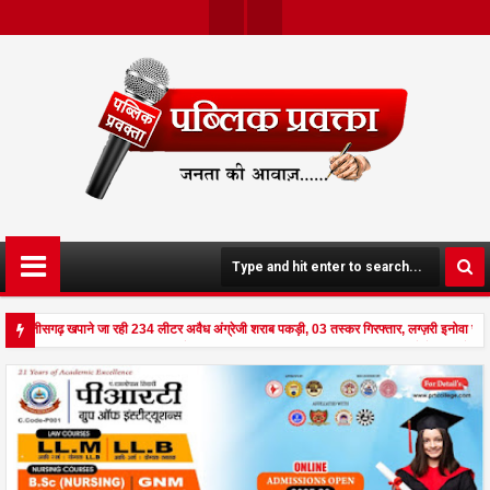
Twit
Face
Ter
Boo
K
 छत्तीसगढ़ खपाने जा रही 234 लीटर अवैध अंग्रेजी शराब पकड़ी, 03 तस्कर गिरफ्तार, लग्ज़री इनोवा जब
 से दहला अनूपपुर - घर पर किसान व नौकरानी का मिला रक्तरंजित शव, पत्नी गंभीर घायल में मेडिकल रेफ