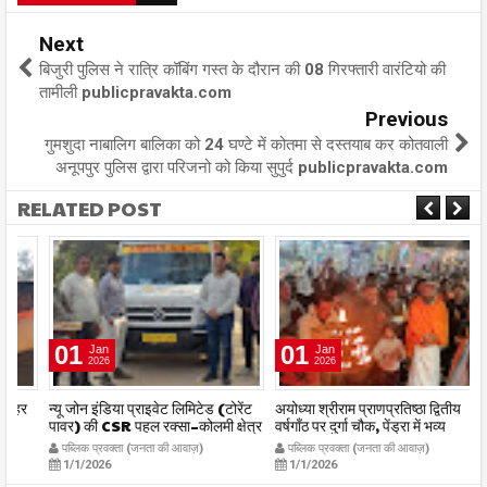
Next
बिजुरी पुलिस ने रात्रि कॉबिंग गस्त के दौरान की 08 गिरफ्तारी वारंटियो की
तामीली publicpravakta.com
Previous
गुमशुदा नाबालिग बालिका को 24 घण्टे में कोतमा से दस्तयाब कर कोतवाली
अनूपपुर पुलिस द्वारा परिजनो को किया सुपुर्द publicpravakta.com
RELATED POST
01
01
Jan
Jan
2026
2026
र
न्यू जोन इंडिया प्राइवेट लिमिटेड (टोरेंट
अयोध्या श्रीराम प्राणप्रतिष्ठा द्वितीय
का
पावर) की CSR पहल रक्सा–कोलमी क्षेत्र
वर्षगाँठ पर दुर्गा चौक, पेंड्रा में भव्य
का
में चलित अस्पताल एम्बुलेंस सेवा का
महाआरती सम्पन्न
ध
पब्लिक प्रवक्ता (जनता की आवाज़)
पब्लिक प्रवक्ता (जनता की आवाज़)
शुभारंभ publicpravakta.com
publicpravakta.com
p
1/1/2026
1/1/2026