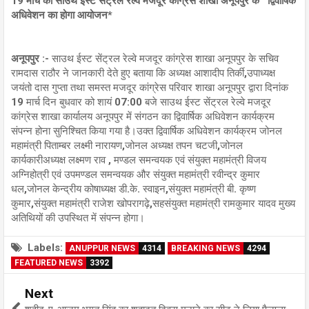
19 मार्च को साउथ ईस्ट सेंट्रल रेल्वे मजदूर कांग्रेस शाखा अनूपपुर के द्विवार्षिक
अधिवेशन का होगा आयोजन*
अनूपपुर :-
साउथ ईस्ट सेंट्रल रेल्वे मजदूर कांग्रेस शाखा अनूपपुर के सचिव
रामदास राठौर ने जानकारी देते हुए बताया कि अध्यक्ष आशादीप तिर्की,उपाध्यक्ष
जयंतो दास गुप्ता तथा समस्त मजदूर कांग्रेस परिवार शाखा अनूपपुर द्वारा दिनांक
19 मार्च दिन बुधवार को शायं 07:00 बजे साउथ ईस्ट सेंट्रल रेल्वे मजदूर
कांग्रेस शाखा कार्यालय अनूपपुर में संगठन का द्विवार्षिक अधिवेशन कार्यक्रम
संपन्न होना सुनिश्चित किया गया है।उक्त द्विवार्षिक अधिवेशन कार्यक्रम जोनल
महामंत्री पिताम्बर लक्ष्मी नारायण,जोनल अध्यक्ष तपन चटजी,जोनल
कार्यकारीअध्यक्ष लक्ष्मण राव , मण्डल समन्वयक एवं संयुक्त महामंत्री विजय
अग्निहोत्री एवं उपमण्डल समन्वयक और संयुक्त महामंत्री रवीन्द्र कुमार
धल,जोनल केन्द्रीय कोषाध्यक्ष डी.के. स्वाइन,संयुक्त महामंत्री बी. कृष्ण
कुमार,संयुक्त महामंत्री राजेश खोपरागढ़े,सहसंयुक्त महामंत्री रामकुमार यादव मुख्य
अतिथियों की उपस्थित में संपन्न होगा।
Labels:
ANUPPUR NEWS
4314
BREAKING NEWS
4294
FEATURED NEWS
3392
Next