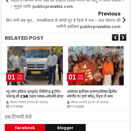
शहीद-ए-आजम भगत सिंह का शहादत दिवस मनाने का सीटू ने लिया फैसला -
- जुगुल राठौर publicpravakta.com
Previous
बिन पानी सब सून... वास्तविकता से कोसो दूर है ज़िले में नल - जल योजना की
जमीनी हकीकत publicpravakta.com
RELATED POST
01
01
Jan
Jan
2026
2026
र
न्यू जोन इंडिया प्राइवेट लिमिटेड (टोरेंट
अयोध्या श्रीराम प्राणप्रतिष्ठा द्वितीय
का
पावर) की CSR पहल रक्सा–कोलमी क्षेत्र
वर्षगाँठ पर दुर्गा चौक, पेंड्रा में भव्य
का
में चलित अस्पताल एम्बुलेंस सेवा का
महाआरती सम्पन्न
ध
पब्लिक प्रवक्ता (जनता की आवाज़)
पब्लिक प्रवक्ता (जनता की आवाज़)
शुभारंभ publicpravakta.com
publicpravakta.com
p
1/1/2026
1/1/2026
एक टिप्पणी भेजें
facebook
blogger