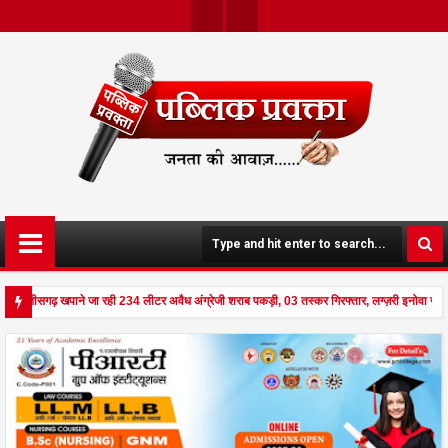
Twit
Face
Ter
Boo
K
े छत्तीसगढ़ खपाने जा रही 234 लीटर अवैध अंग्रेजी शराब पकड़ी, 03 तस्कर गिरफ्तार, लग्ज़री इनोवा ज
ड से दहला अनूपपुर - घर पर किसान व नौकरानी का मिला रक्तरंजित शव, पत्नी गंभीर घायल में मेडिकल रे