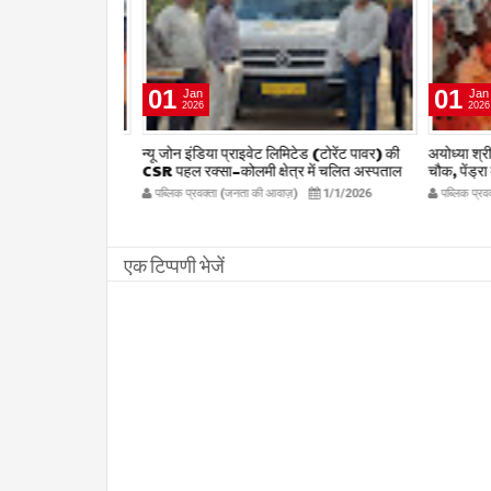
01
01
Jan
Jan
2026
2026
षद द्वारा हर संभव
न्यू जोन इंडिया प्राइवेट लिमिटेड (टोरेंट पावर) की
अयोध्या श्रीराम 
िलाध्यक्ष हर्ष
CSR पहल रक्सा–कोलमी क्षेत्र में चलित अस्पताल
चौक, पेंड्रा मे
kta.com
एम्बुलेंस सेवा का शुभारंभ
publicpr
12/27/2025
पब्लिक प्रवक्ता (जनता की आवाज़)
1/1/2026
पब्लिक प्रवक्
publicpravakta.com
एक टिप्पणी भेजें