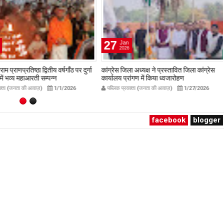
27
Jan
2026
प्राणप्रतिष्ठा द्वितीय वर्षगाँठ पर दुर्गा
कांग्रेस जिला अध्यक्ष ने प्रस्तावित जिला कांग्रेस
ं भव्य महाआरती सम्पन्न
कार्यालय प्रांगण में किया ध्वजारोहण
avakta.com
publicpravakta.com
ता (जनता की आवाज़)
1/1/2026
पब्लिक प्रवक्ता (जनता की आवाज़)
1/27/2026
facebook
blogger