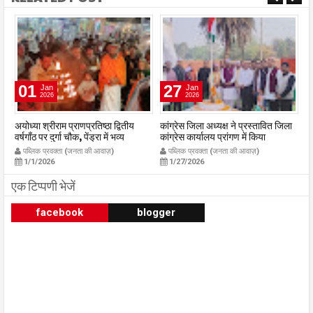
27
08
Jan
Feb
2026
2026
कांग्रेस जिला अध्यक्ष ने प्रस्तावित जिला
युवा मोर्चा प्रदेश अध्यक्ष श्याम टेलर के
रा
कांग्रेस कार्यालय प्रांगण में किया
अनूपपुर प्रथम आगमन पर होगा भव्य
23
ध्वजारोहण
स्वागत युवा मोर्चा के ऊर्जावान जिला मंत्री
03
पब्लिक प्रवक्ता (जनता की आवाज़)
पब्लिक प्रवक्ता (जनता की आवाज़)
publicpravakta.com
प्रदीप मिश्रा ने सभी युवाओं से सहभागिता
p
1/27/2026
2/8/2026
की अपील
publicpravakta.com
एक टिप्पणी भेजें
facebook
blogger