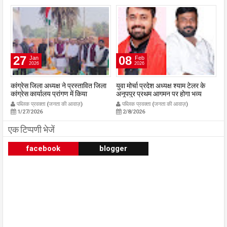
27
08
Jan
Feb
2026
2026
कांग्रेस जिला अध्यक्ष ने प्रस्तावित जिला
युवा मोर्चा प्रदेश अध्यक्ष श्याम टेलर के
रा
कांग्रेस कार्यालय प्रांगण में किया
अनूपपुर प्रथम आगमन पर होगा भव्य
23
ध्वजारोहण
स्वागत युवा मोर्चा के ऊर्जावान जिला मंत्री
03
पब्लिक प्रवक्ता (जनता की आवाज़)
पब्लिक प्रवक्ता (जनता की आवाज़)
publicpravakta.com
प्रदीप मिश्रा ने सभी युवाओं से सहभागिता
p
1/27/2026
2/8/2026
की अपील
publicpravakta.com
एक टिप्पणी भेजें
facebook
blogger