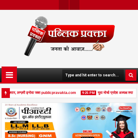
Twit
Face
Ter
Boo
K
 गिरफ्तार, लग्ज़री इनोवा जब्त publicpravakta.com
युवा मोर्चा प्रदेश अध्यक्ष श्याम 
9:25 PM
ी गंभीर घायल में मेडिकल रेफर publicpravakta.com
08
Feb
2026