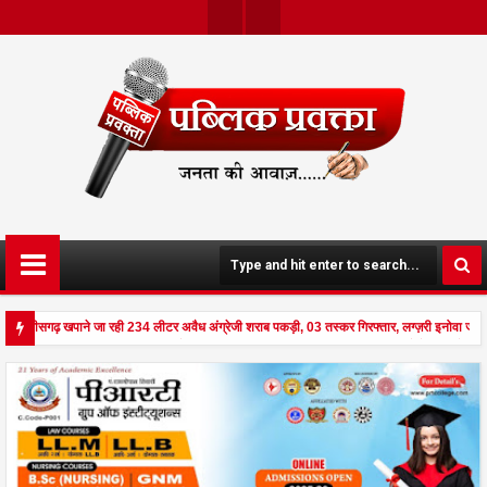
Twit
Face
Ter
Boo
K
 छत्तीसगढ़ खपाने जा रही 234 लीटर अवैध अंग्रेजी शराब पकड़ी, 03 तस्कर गिरफ्तार, लग्ज़री इनोवा जब
 से दहला अनूपपुर - घर पर किसान व नौकरानी का मिला रक्तरंजित शव, पत्नी गंभीर घायल में मेडिकल रेफ