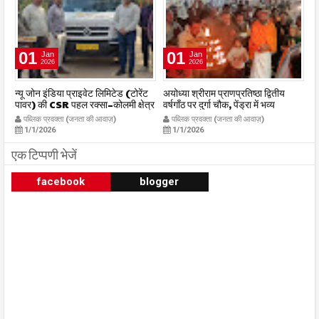
01
01
Jan
Jan
2026
2026
र
न्यू जोन इंडिया प्राइवेट लिमिटेड (टोरेंट
अयोध्या श्रीराम प्राणप्रतिष्ठा द्वितीय
का
पावर) की CSR पहल रक्सा–कोलमी क्षेत्र
वर्षगाँठ पर दुर्गा चौक, पेंड्रा में भव्य
का
में चलित अस्पताल एम्बुलेंस सेवा का
महाआरती सम्पन्न
ध
पब्लिक प्रवक्ता (जनता की आवाज़)
पब्लिक प्रवक्ता (जनता की आवाज़)
शुभारंभ publicpravakta.com
publicpravakta.com
p
1/1/2026
1/1/2026
एक टिप्पणी भेजें
facebook
blogger