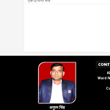
एक टिप्पणी भेजें
CONT
K
Ward N
Co
अनुपम सिंह