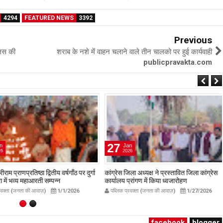
4294
FEATURED NEWS
3392
Previous
लिस की
शराब के नशे में वाहन चलाने वाले तीन चालको पर हुई कार्यवाही
publicpravakta.com
27
Jan
2026
प्राणप्रतिष्ठा द्वितीय वर्षगाँठ पर दुर्गा
कांग्रेस जिला अध्यक्ष ने प्रस्तावित जिला कांग्रेस
ं भव्य महाआरती सम्पन्न
कार्यालय प्रांगण में किया ध्वजारोहण
avakta.com
publicpravakta.com
ता (जनता की आवाज़)
1/1/2026
पब्लिक प्रवक्ता (जनता की आवाज़)
1/27/2026
facebook
blogger