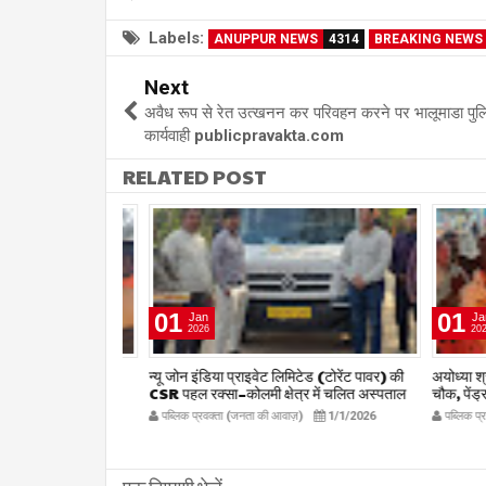
Labels:
ANUPPUR NEWS
4314
BREAKING NEWS
Next
अवैध रूप से रेत उत्खनन कर परिवहन करने पर भालूमाडा पु
कार्यवाही publicpravakta.com
RELATED POST
01
01
Jan
Jan
2026
2026
षद द्वारा हर संभव
न्यू जोन इंडिया प्राइवेट लिमिटेड (टोरेंट पावर) की
अयोध्या श्रीराम 
िलाध्यक्ष हर्ष
CSR पहल रक्सा–कोलमी क्षेत्र में चलित अस्पताल
चौक, पेंड्रा मे
kta.com
एम्बुलेंस सेवा का शुभारंभ
publicpr
12/27/2025
पब्लिक प्रवक्ता (जनता की आवाज़)
1/1/2026
पब्लिक प्रवक्
publicpravakta.com