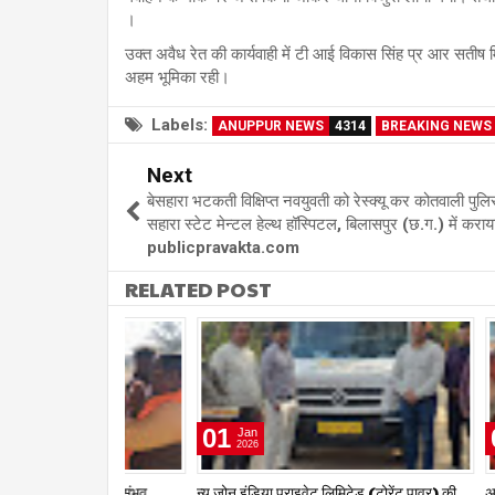
।
उक्त अवैध रेत की कार्यवाही में टी आई विकास सिंह प्र आर सतीष 
अहम भूमिका रही।
Labels:
ANUPPUR NEWS
4314
BREAKING NEWS
Next
बेसहारा भटकती विक्षिप्त नवयुवती को रेस्क्यू कर कोतवाली पुलि
सहारा स्टेट मेन्टल हेल्थ हॉस्पिटल, बिलासपुर (छ.ग.) में करा
publicpravakta.com
RELATED POST
01
01
Jan
Jan
2026
2026
षद द्वारा हर संभव
न्यू जोन इंडिया प्राइवेट लिमिटेड (टोरेंट पावर) की
अयोध्या श्रीराम 