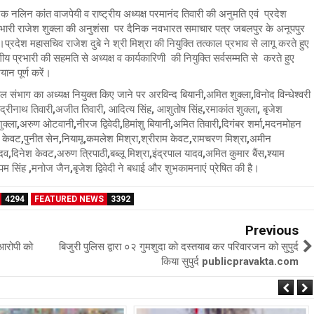
क नलिन कांत वाजपेयी व राष्ट्रीय अध्यक्ष परमानंद तिवारी की अनुमति एवं प्रदेश
प्रभारी राजेश शुक्ला की अनुशंसा पर दैनिक नवभारत समाचार पत्र जबलपुर के अनूपपुर
।प्रदेश महासचिव राजेश दुबे ने श्री मिश्रा की नियुक्ति तत्काल प्रभाव से लागू करते हुए
प्रभारी की सहमति से अध्यक्ष व कार्यकारिणी की नियुक्ति सर्वसम्मति से करते हुए
ान पूर्ण करें।
ंभाग का अध्यक्ष नियुक्त किए जाने पर अरविन्द बियानी,अमित शुक्ला,विनोद विन्धेश्वरी
ेदी, बद्रीनाथ तिवारी,अजीत तिवारी, आदित्य सिंह, आशुतोष सिंह,रमाकांत शुक्ला, बृजेश
्ला,अरुण ओटवानी,नीरज द्विवेदी,हिमांशु बियानी,अमित तिवारी,दिगंबर शर्मा,मदनमोहन
दन केवट,पुनीत सेन,नियामू,कमलेश मिश्रा,श्रीराम केवट,रामचरण मिश्रा,अमीन
दिनेश केवट,अरुण त्रिपाठी,बब्लू मिश्रा,इंद्रपाल यादव,अमित कुमार बैंस,श्याम
ुपम सिंह ,मनोज जैन,बृजेश द्विवेदी ने बधाई और शुभकामनाएं प्रेषित की है।
4294
FEATURED NEWS
3392
Previous
 आरोपी को
बिजुरी पुलिस द्वारा ०२ गुमशुदा को दस्तयाब कर परिवारजन को सुपुर्द
किया सुपुर्द publicpravakta.com