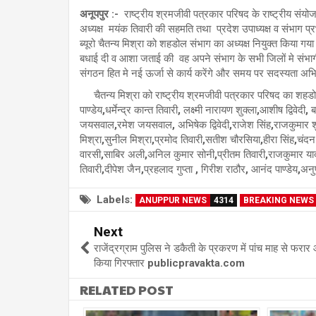
अनूपपुर :-
राष्ट्रीय श्रमजीवी पत्रकार परिषद के राष्ट्रीय संयोज
अध्यक्ष मयंक तिवारी की सहमति तथा प्रदेश उपाध्यक्ष व संभाग 
ब्यूरो चैतन्य मिश्रा को शहडोल संभाग का अध्यक्ष नियुक्त किया गया
बधाई दी व आशा जताई की वह अपने संभाग के सभी जिलों मे संभागीय 
संगठन हित मे नई ऊर्जा से कार्य करेंगे और समय पर सदस्यता अभिय
चैतन्य मिश्रा को राष्ट्रीय श्रमजीवी पत्रकार परिषद का शहडोल स
पाण्डेय,धर्मेन्द्र कान्त तिवारी, लक्ष्मी नारायण शुक्ला,आशीष द्विव
जयसवाल,रमेश जयसवाल, अभिषेक द्विवेदी,राजेश सिंह,राजकुमार शुक
मिश्रा,सुनील मिश्रा,प्रमोद तिवारी,सतीश चौरसिया,हीरा सिंह,चं
वारसी,साबिर अली,अनिल कुमार सोनी,प्रीतम तिवारी,राजकुमार यादव,
तिवारी,दीपेश जैन,प्रहलाद गुप्ता , गिरीश राठौर, आनंद पाण्डेय,अन
Labels:
ANUPPUR NEWS
4314
BREAKING NEWS
Next
राजेंद्रग्राम पुलिस ने डकैती के प्रकरण में पांच माह से फरार
किया गिरफ्तार publicpravakta.com
RELATED POST