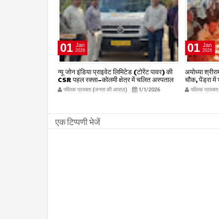
01
01
Jan
Jan
2026
2026
षद द्वारा हर संभव
न्यू जोन इंडिया प्राइवेट लिमिटेड (टोरेंट पावर) की
अयोध्या श्रीराम 
िलाध्यक्ष हर्ष
CSR पहल रक्सा–कोलमी क्षेत्र में चलित अस्पताल
चौक, पेंड्रा मे
kta.com
एम्बुलेंस सेवा का शुभारंभ
publicpr
12/27/2025
पब्लिक प्रवक्ता (जनता की आवाज़)
1/1/2026
पब्लिक प्रवक्
publicpravakta.com
एक टिप्पणी भेजें