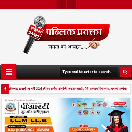
Twit
Face
Ter
Boo
K
े छत्तीसगढ़ खपाने जा रही 234 लीटर अवैध अंग्रेजी शराब पकड़ी, 03 तस्कर गिरफ्तार, लग्ज़री इनोवा जब
ड से दहला अनूपपुर - घर पर किसान व नौकरानी का मिला रक्तरंजित शव, पत्नी गंभीर घायल में मेडिकल रेफ