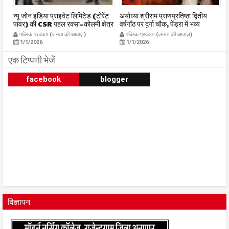
र
न्यू जोन इंडिया प्राइवेट लिमिटेड (टोरेंट
अयोध्या श्रीराम प्राणप्रतिष्ठा द्वितीय
का
पावर) की CSR पहल रक्सा–कोलमी क्षेत्र
वर्षगाँठ पर दुर्गा चौक, पेंड्रा में भव्य
का
में चलित अस्पताल एम्बुलेंस सेवा का
महाआरती सम्पन्न
ध
पब्लिक प्रवक्ता (जनता की आवाज़)
पब्लिक प्रवक्ता (जनता की आवाज़)
शुभारंभ publicpravakta.com
publicpravakta.com
p
1/1/2026
1/1/2026
एक टिप्पणी भेजें
facebook
blogger
विज्ञापन