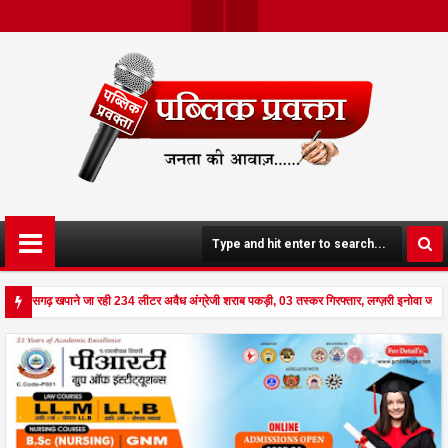
Twit
Face
Ter
Boo
K
छत्तीसगढ़ खपाने जा रही 234 लीटर अवैध अंग्रेजी शराब पकड़ी, 03 तस्कर गिरफ्तार, लग्ज़री इनोवा जब्त
े दहला अनूपपुर - घर पर किसान व नौकरानी का मिला रक्तरंजित शव, पत्नी गंभीर घायल में मेडिकल रेफर 