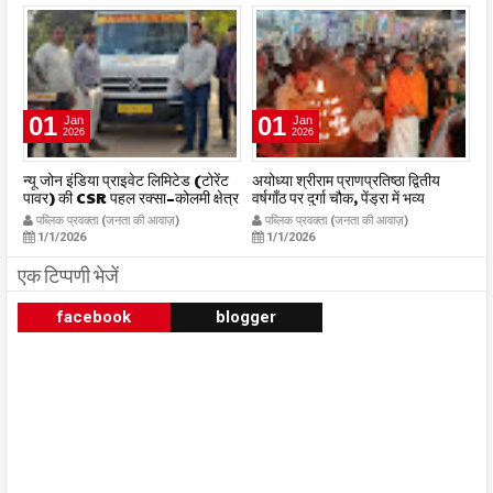
01
01
Jan
Jan
2026
2026
र
न्यू जोन इंडिया प्राइवेट लिमिटेड (टोरेंट
अयोध्या श्रीराम प्राणप्रतिष्ठा द्वितीय
का
पावर) की CSR पहल रक्सा–कोलमी क्षेत्र
वर्षगाँठ पर दुर्गा चौक, पेंड्रा में भव्य
का
में चलित अस्पताल एम्बुलेंस सेवा का
महाआरती सम्पन्न
ध
पब्लिक प्रवक्ता (जनता की आवाज़)
पब्लिक प्रवक्ता (जनता की आवाज़)
शुभारंभ publicpravakta.com
publicpravakta.com
p
1/1/2026
1/1/2026
एक टिप्पणी भेजें
facebook
blogger