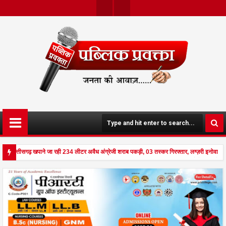
Twit
Face
Ter
Boo
K
े छत्तीसगढ़ खपाने जा रही 234 लीटर अवैध अंग्रेजी शराब पकड़ी, 03 तस्कर गिरफ्तार, लग्ज़री इनोवा ज
ड से दहला अनूपपुर - घर पर किसान व नौकरानी का मिला रक्तरंजित शव, पत्नी गंभीर घायल में मेडिकल रेफ