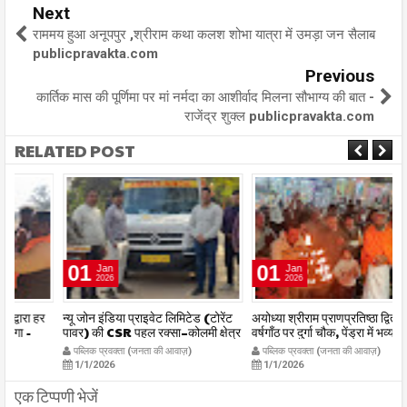
Next
राममय हुआ अनूपपुर ,श्रीराम कथा कलश शोभा यात्रा में उमड़ा जन सैलाब
publicpravakta.com
Previous
कार्तिक मास की पूर्णिमा पर मां नर्मदा का आशीर्वाद मिलना सौभाग्य की बात -
राजेंद्र शुक्ल publicpravakta.com
RELATED POST
01
01
Jan
Jan
2026
2026
र
न्यू जोन इंडिया प्राइवेट लिमिटेड (टोरेंट
अयोध्या श्रीराम प्राणप्रतिष्ठा द्वितीय
का
पावर) की CSR पहल रक्सा–कोलमी क्षेत्र
वर्षगाँठ पर दुर्गा चौक, पेंड्रा में भव्य
का
में चलित अस्पताल एम्बुलेंस सेवा का
महाआरती सम्पन्न
ध
पब्लिक प्रवक्ता (जनता की आवाज़)
पब्लिक प्रवक्ता (जनता की आवाज़)
शुभारंभ publicpravakta.com
publicpravakta.com
p
1/1/2026
1/1/2026
एक टिप्पणी भेजें