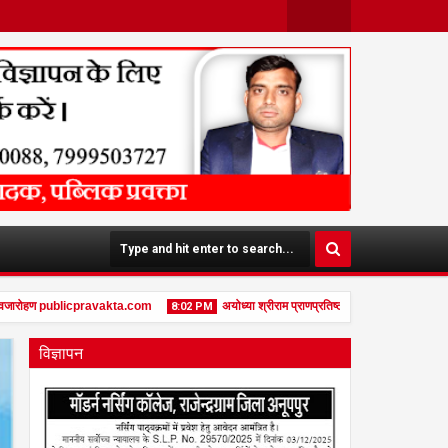
Face
Twit
Boo
Ter
K
रोहण publicpravakta.com
अयोध्या श्रीराम प्राणप्रतिष्ठा द्वितीय वर्षगाँठ पर दुर्गा चौक, प
8:02 PM
विज्ञापन
01
Jan