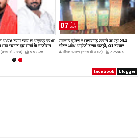
07
Jul
2026
देश अध्यक्ष श्याम टेलर के अनूपपुर प्रथम
रामनगर पुलिस ने छत्तीसगढ़ खपाने जा रही 234
व्य स्वागत युवा मोर्चा के ऊर्जावान
लीटर अवैध अंग्रेजी शराब पकड़ी, 03 तस्कर
रदीप मिश्रा ने सभी युवाओं से सहभागिता
गिरफ्तार, लग्ज़री इनोवा जब्त
ता (जनता की आवाज़)
2/8/2026
पब्लिक प्रवक्ता (जनता की आवाज़)
7/7/2026
ublicpravakta.com
publicpravakta.com
facebook
blogger