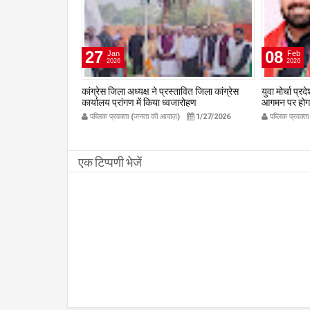
27
08
Jan
Feb
2026
2026
वितीय वर्षगाँठ पर दुर्गा
कांग्रेस जिला अध्यक्ष ने प्रस्तावित जिला कांग्रेस
युवा मोर्चा प्र
सम्पन्न
कार्यालय प्रांगण में किया ध्वजारोहण
आगमन पर होगा भ
om
publicpravakta.com
जिला मंत्री प्
1/1/2026
पब्लिक प्रवक्ता (जनता की आवाज़)
1/27/2026
पब्लिक प्रवक्
की अपील p
एक टिप्पणी भेजें