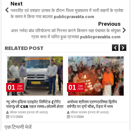
Next
नवरात्रि एवं दशहरा उत्सव के दौरान जिला मुख्यालय में भारी वाहनों के प्रवेश
के समय मे किया गया बदलाव publicpravakta.com
Previous
अपर नर्मदा बांध परियोजना को निरस्त करने किसान महा पंचायत के संयुक्त
ग्राम सभा में पारित हुआ प्रस्ताव publicpravakta.com
RELATED POST
01
01
Jan
Jan
2026
2026
र
न्यू जोन इंडिया प्राइवेट लिमिटेड (टोरेंट
अयोध्या श्रीराम प्राणप्रतिष्ठा द्वितीय
का
पावर) की CSR पहल रक्सा–कोलमी क्षेत्र
वर्षगाँठ पर दुर्गा चौक, पेंड्रा में भव्य
का
में चलित अस्पताल एम्बुलेंस सेवा का
महाआरती सम्पन्न
ध
पब्लिक प्रवक्ता (जनता की आवाज़)
पब्लिक प्रवक्ता (जनता की आवाज़)
शुभारंभ publicpravakta.com
publicpravakta.com
p
1/1/2026
1/1/2026
एक टिप्पणी भेजें