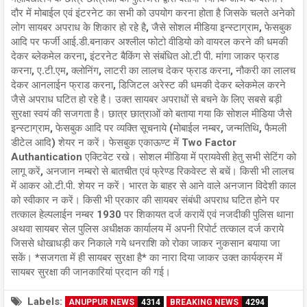
दौर में मोबाईल एवं इंटरनेट का सभी को उपयोग करना होता है जिसके चलते अनेको
लोग सायबर अपराध के शिकार हो रहे है, जैसे सोशल मीडिया इन्स्टाग्राम, फेसबुक
आदि पर फर्जी आई.डी.बनाकर अश्लील फोटो वीडियो को वायरल करने की धमकी
देकर ब्लेकमेल करना, इंटरनेट बैकिंग से संबंधित ओ.टी पी. मांगा जाकर फ्राड
करना, ए.टी.एम, क्लोनिंग, लाटरी का लालच देकर फ्राड करना, नौकरी का लालच
देकर आनलाईन फ्राड करना, डिजिटल अरेस्ट की धमकी देकर ब्लेकमेल करने
जैसे अपराध घटित हो रहे है। उक्त सायबर अपराधों से बचने के लिए सबसे बड़ी
सुरक्षा स्वयं की सजगता है। छात्र छात्राओं को बताया गया कि सोशल मीडिया जैसे
इन्स्टाग्राम, फेसबुक आदि पर व्यक्ति सूचनाये (मोबाईल नम्बर, जन्मतिथि, फैमली
डीटेल आदि) शेयर न करें। फेसबुक एकाऊण्ट में Two Factor
Authantication एक्टिवेट रखे। सोशल मीडिया में प्रायवेसी हेतु सभी सेटिंग को
लागू करें, अनजान नम्बरो से बातचीत एवं फ्रेण्ड रिकवेस्ट से बचें। किसी भी लालच
में आकर ओ.टी.पी. शेयर न करें। भारत के बाहर से आने वाले अनजान विदेशी काल
को स्वीकार न करें। किसी भी प्रकार की सायबर संबंधी अपराध घटित होने पर
तत्काल हेल्पलाईन नम्बर 1930 पर शिकायत दर्ज करायें एवं नजदीकी पुलिस थाना
अथवा सायबर सेल पुलिस अधीक्षक कार्यालय में अपनी रिपोर्ट तत्काल दर्ज कराये
जिससे धोखाधड़ी कर निकाले गये धनराशि को रोका जाकर नुकसान बयाया जा
सकें। *सजगता में ही सायबर सुरक्षा है* का नारा दिया जाकर उक्त कार्यक्रम में
सायबर सुरक्षा की जानकारियां प्रदान की गई।
Labels:
ANUPPUR NEWS
4314
BREAKING NEWS
4294