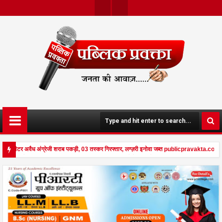
Twit
Face
Ter
Boo
K
4 लीटर अवैध अंग्रेजी शराब पकड़ी, 03 तस्कर गिरफ्तार, लग्ज़री इनोवा जब्त publicpravakta.com
किसान व नौकरानी का मिला रक्तरंजित शव, पत्नी गंभीर घायल में मेडिकल रेफर publicpravakta.com