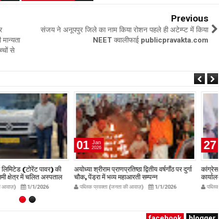
Previous
र
संजय ने अनूपपुर जिले का नाम किया रोशन पहले ही अटेम्प्ट में किया
 मान्यता
NEET क्वालीफाई publicpravakta.com
चों से
27
Jan
2026
प्राणप्रतिष्ठा द्वितीय वर्षगाँठ पर दुर्गा
कांग्रेस जिला अध्यक्ष ने प्रस्तावित जिला कांग्रेस
ं भव्य महाआरती सम्पन्न
कार्यालय प्रांगण में किया ध्वजारोहण
avakta.com
publicpravakta.com
ता (जनता की आवाज़)
1/1/2026
पब्लिक प्रवक्ता (जनता की आवाज़)
1/27/2026
facebook
blogger