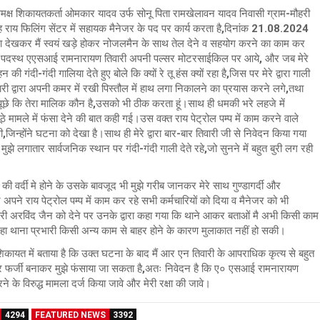
कायतकर्ता ओमकार यादव उर्फ सोनू पिता रामखेलावन यादव निवासी ग्राम-मौहरी
ह राय फिलिंग सेंटर में सहायक मैनेजर के पद पर कार्य करता है,दिनांक 21.08.2024
यादा देखकर मैं स्वयं खड़े होकर नोजलमैन के साथ तेल देने व सहयोग करने का काम कर
ं पदस्थ एएसआई रामनारायण तिवारी अपनी पल्सर मोटरसाईकिल पर आये, और जब मेरे
की गंदी-गंदी गालिया देते हुए बोले कि क्यों रे तू हंस क्यों रहा है,जिस पर मेरे द्वारा गाली
 द्वारा अपनी कमर में रखी पिस्तौल में हाथ लगा निकालने का प्रयास करने लगे,तथा
ुझसे पूछे कि तेरा मालिक कौन है,उसको भी ठीक करता हूं।साथ ही धमकी भरे लहजे में
ठे मामले में फंसा देने की बात कही गई।उस वक्त राय पेट्रोल पम्प में काम करने वाले
,जिन्होंने घटना को देखा है।साथ ही मेरे द्वारा बार-बार तिवारी जी से निवेदन किया गया
 मुझे लगातार सार्वजनिक स्थान पर गंदी-गंदी गाली देते रहे,जो सुनने में बहुत बुरी लग रही
र्दी मे होने के उसके बावजूद भी मुझे गरीब जानकर मेरे साथ गुण्डागर्दी और
पने राय पेट्रोल पम्प में काम कर रहे सभी कर्मचारियों को दिया व मैनेजर को भी
ारी अरविंद जैन को देने पर उनके द्वारा कहा गया कि थाने आकर बताओं मै अभी किसी काम
जहा थाना प्रभारी किसी अन्य काम से बाहर होने के कारण मुलाकात नहीं हो सकी।
बताया है कि उक्त घटना के बाद मैं आर एन तिवारी के आपराधिक कृत्य से बहुत
 उपर फर्जी बनाकर मुझे फंसाया जा सकता है,अतः निवेदन है कि ए० एसआई रामनारायण
 के विरुद्ध मामला दर्ज किया जावे और मेरी रक्षा की जावे।
4294
FEATURED NEWS
3392