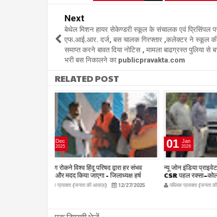
Next
बेथेल मिशन हायर सेकेण्डरी स्कूल के संचालक एवं प्रिसिंपल प
एफ.आई.आर. दर्ज, बस चालक गिरफ्तार ,कलेक्टर ने स्कूल की
समाप्त करने बावत दिया नोटिस , मामला बाढग्रस्त पुलिया से बच्
भरी बस निकालने का publicpravakta.com
RELATED POST
01
01
Jan
Jan
2026
2026
षद द्वारा हर संभव
न्यू जोन इंडिया प्राइवेट लिमिटेड (टोरेंट पावर) की
अयोध्या श्रीराम 
िलाध्यक्ष हर्ष
CSR पहल रक्सा–कोलमी क्षेत्र में चलित अस्पताल
चौक, पेंड्रा मे
kta.com
एम्बुलेंस सेवा का शुभारंभ
publicpr
12/27/2025
पब्लिक प्रवक्ता (जनता की आवाज़)
1/1/2026
पब्लिक प्रवक्
publicpravakta.com
एक टिप्पणी भेजें