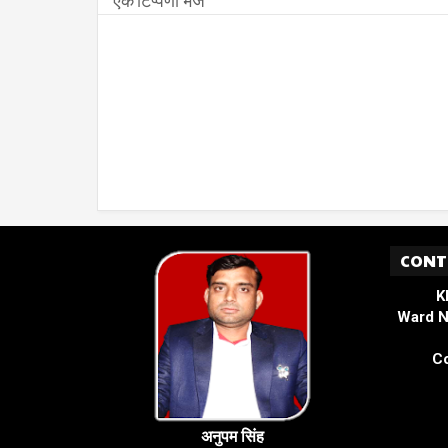
CONT
K
Ward N
Co
अनुपम सिंह