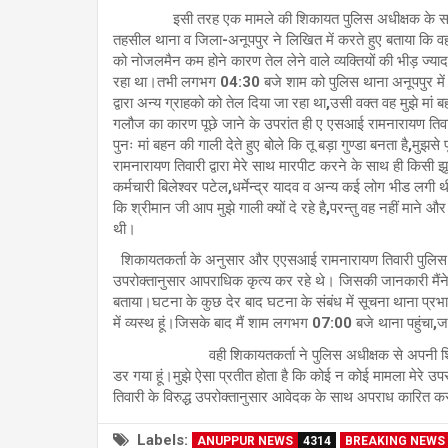
इसी तरह एक मामले की शिकायत पुलिस अधीक्षक के समक्ष शि
तहसील थाना व जिला-अनूपपुर ने लिखित में करते हुए बताया कि व
को नोजलमैन कम होने कारण तेल लेने वाले व्यक्तियों की भीड़ ज्
रहा था।तभी लगभग 04:30 बजे शाम को पुलिस थाना अनूपपुर मे
द्वारा अन्य ग्राहको को तेल दिया जा रहा था,उसी वक्त वह मुझे मां बहन 
गलौज का कारण पूछे जाने के उपरांत ही ए एसआई रामनारायण तिवारी
पुनः मां बहन की गाली देते हुए बोले कि तू बड़ा गुण्डा बनता है,म
रामनारायण तिवारी द्वारा मेरे साथ मारपीट करने के साथ ही किसी झू
कर्मचारी बिलेश्वर पटेल,धर्मेन्द्र यादव व अन्य कई लोग भीड लगी थी
कि श्रीमान जी आप मुझे गाली क्यों दे रहे है,परन्तु वह नहीं माने और
थी।
शिकायतकर्ता के अनुसार और एएसआई रामनारायण तिवारी पुलिस की व
उपरोक्तानुसार आपराधिक कृत्य कर रहे थे। जिसकी जानकारी मैंने अ
बताया।घटना के कुछ देर बाद घटना के संबंध में सूचना थाना प्रभ
में व्यस्थ हूं।जिसके बाद मैं शाम लगभग 07:00 बजे थाना पहुंचा,
वही शिकायतकर्ता ने पुलिस अधीक्षक से अपनी शिकायत में 
डर गया हूं।मुझे ऐसा प्रतीत होता है कि कोई न कोई मामला मेरे
तिवारी के विरुद्ध उपरोक्तानुसार आवेदक के साथ अपराध कारित करने
Labels:
ANUPPUR NEWS
4314
BREAKING NEWS