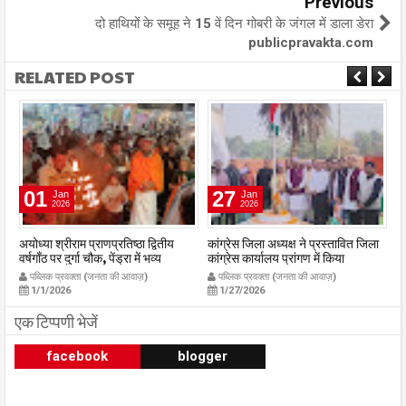
Previous
दो हाथियों के समूह ने 15 वें दिन गोबरी के जंगल में डाला डेरा
publicpravakta.com
RELATED POST
01
27
Jan
Jan
2026
2026
अयोध्या श्रीराम प्राणप्रतिष्ठा द्वितीय
कांग्रेस जिला अध्यक्ष ने प्रस्तावित जिला
यु
्र
वर्षगाँठ पर दुर्गा चौक, पेंड्रा में भव्य
कांग्रेस कार्यालय प्रांगण में किया
अन
महाआरती सम्पन्न
ध्वजारोहण
स्
पब्लिक प्रवक्ता (जनता की आवाज़)
पब्लिक प्रवक्ता (जनता की आवाज़)
m
publicpravakta.com
publicpravakta.com
प्
1/1/2026
1/27/2026
क
p
एक टिप्पणी भेजें
facebook
blogger