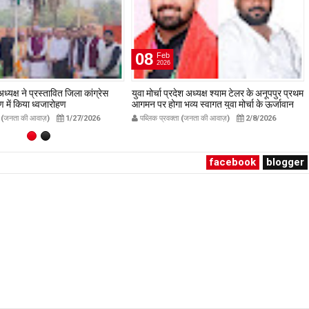
07
Jul
2026
देश अध्यक्ष श्याम टेलर के अनूपपुर प्रथम
रामनगर पुलिस ने छत्तीसगढ़ खपाने जा रही 234
व्य स्वागत युवा मोर्चा के ऊर्जावान
लीटर अवैध अंग्रेजी शराब पकड़ी, 03 तस्कर
रदीप मिश्रा ने सभी युवाओं से सहभागिता
गिरफ्तार, लग्ज़री इनोवा जब्त
ता (जनता की आवाज़)
2/8/2026
पब्लिक प्रवक्ता (जनता की आवाज़)
7/7/2026
ublicpravakta.com
publicpravakta.com
facebook
blogger