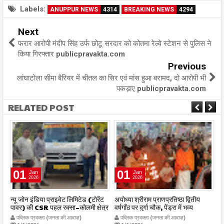
Labels:
ANUPPUR NEWS
4314
BREAKING NEWS
4294
Next
फरार आरोपी मंदीप सिंह उर्फ छोटू सरदार को कोतमा रेल्वे स्टेशन से पुलिस ने
किया गिरफ्तार publicpravakta.com
Previous
लांघाटोला सीमा बैरियर में चीतल का सिर एवं मांस हुआ बरामद, दो आरोपी भी
पकड़ाए publicpravakta.com
RELATED POST
01
01
Jan
Jan
2026
2026
र
न्यू जोन इंडिया प्राइवेट लिमिटेड (टोरेंट
अयोध्या श्रीराम प्राणप्रतिष्ठा द्वितीय
का
पावर) की CSR पहल रक्सा–कोलमी क्षेत्र
वर्षगाँठ पर दुर्गा चौक, पेंड्रा में भव्य
का
में चलित अस्पताल एम्बुलेंस सेवा का
महाआरती सम्पन्न
ध
पब्लिक प्रवक्ता (जनता की आवाज़)
पब्लिक प्रवक्ता (जनता की आवाज़)
शुभारंभ publicpravakta.com
publicpravakta.com
p