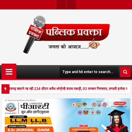
Twit
Face
Ter
Boo
K
छत्तीसगढ़ खपाने जा रही 234 लीटर अवैध अंग्रेजी शराब पकड़ी, 03 तस्कर गिरफ्तार, लग्ज़री इनोवा जब्
से दहला अनूपपुर - घर पर किसान व नौकरानी का मिला रक्तरंजित शव, पत्नी गंभीर घायल में मेडिकल रेफर