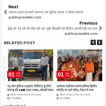
Next
नवागत थाना प्रभारी रामनगर का पुलिस स्टाफ ने किया स्वागत
publicpravakta.com
Previous
24 एवं 12 वर्ष की सेवा पूर्ण कर चुके शिक्षकों को मिलेगा क्रमोन्नति का लाभ
publicpravakta.com
RELATED POST
01
01
Jan
Jan
2026
2026
र
न्यू जोन इंडिया प्राइवेट लिमिटेड (टोरेंट
अयोध्या श्रीराम प्राणप्रतिष्ठा द्वितीय
का
पावर) की CSR पहल रक्सा–कोलमी क्षेत्र
वर्षगाँठ पर दुर्गा चौक, पेंड्रा में भव्य
का
में चलित अस्पताल एम्बुलेंस सेवा का
महाआरती सम्पन्न
ध
पब्लिक प्रवक्ता (जनता की आवाज़)
पब्लिक प्रवक्ता (जनता की आवाज़)
शुभारंभ publicpravakta.com
publicpravakta.com
p
1/1/2026
1/1/2026