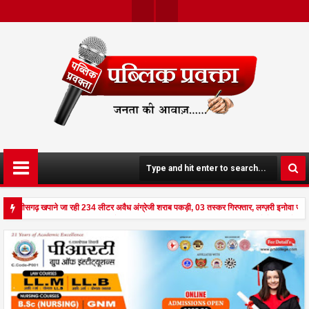
Twit
Face
Ter
Boo
K
 छत्तीसगढ़ खपाने जा रही 234 लीटर अवैध अंग्रेजी शराब पकड़ी, 03 तस्कर गिरफ्तार, लग्ज़री इनोवा जब
 से दहला अनूपपुर - घर पर किसान व नौकरानी का मिला रक्तरंजित शव, पत्नी गंभीर घायल में मेडिकल रेफ