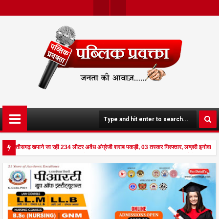
Twit
Face
Ter
Boo
K
ने छत्तीसगढ़ खपाने जा रही 234 लीटर अवैध अंग्रेजी शराब पकड़ी, 03 तस्कर गिरफ्तार, लग्ज़री इनोवा ज
ड से दहला अनूपपुर - घर पर किसान व नौकरानी का मिला रक्तरंजित शव, पत्नी गंभीर घायल में मेडिकल रे