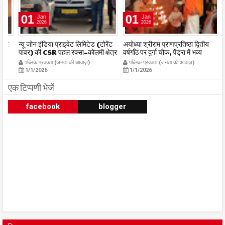
01
01
Jan
Jan
2026
2026
र
न्यू जोन इंडिया प्राइवेट लिमिटेड (टोरेंट
अयोध्या श्रीराम प्राणप्रतिष्ठा द्वितीय
का
पावर) की CSR पहल रक्सा–कोलमी क्षेत्र
वर्षगाँठ पर दुर्गा चौक, पेंड्रा में भव्य
का
में चलित अस्पताल एम्बुलेंस सेवा का
महाआरती सम्पन्न
ध
पब्लिक प्रवक्ता (जनता की आवाज़)
पब्लिक प्रवक्ता (जनता की आवाज़)
शुभारंभ publicpravakta.com
publicpravakta.com
p
1/1/2026
1/1/2026
एक टिप्पणी भेजें
facebook
blogger