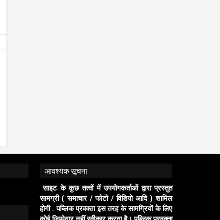
जिला मंत्री प्रदीप मिश्रा ने सभी युवाओं से सहभागिता
गिरफ्तार, लग्ज़री इनोवा जब्त
पब्लिक प्रवक्ता (जनता की आवाज़)
2/8/2026
पब्लिक प्रवक्ता (जनता की आवाज़)
7/7
की अपील publicpravakta.com
publicpravakta.com
आवश्यक सूचना
साइट के कुछ तत्वों में उपयोगकर्ताओं द्वारा प्रस्तुत
सामग्री ( समाचार / फोटो / विडियो आदि ) शामिल
होगी . पब्लिक प्रवक्ता इस तरह के सामग्रियों के लिए
कोई ज़िम्मेदार नहीं स्वीकार करता है। पब्लिक प्रवक्ता