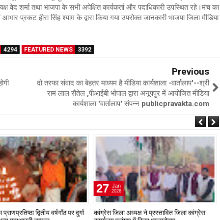
ाध्यक्ष वेद शर्मा तथा भाजपा के सभी अपेक्षित कार्यकर्ता और पदाधिकारी उपस्थित रहे।मंच का
एवं आभार प्रकट हीरा सिंह श्याम के द्वारा किया गया उपरोक्त जानकारी भाजपा जिला मीडिया
4294
FEATURED NEWS
3392
Previous
होगी
दो तरफा संवाद का बेहतर माध्यम है मीडिया कार्यशाला -वार्तालाप'--श्री
राम लाल रौतेल ,पीआईबी भोपाल द्वारा अनूपपुर में आयोजित मीडिया
कार्यशाला 'वार्तालाप' संपन्न publicpravakta.com
27
Jan
2026
प्राणप्रतिष्ठा द्वितीय वर्षगाँठ पर दुर्गा
कांग्रेस जिला अध्यक्ष ने प्रस्तावित जिला कांग्रेस
ं भव्य महाआरती सम्पन्न
कार्यालय प्रांगण में किया ध्वजारोहण