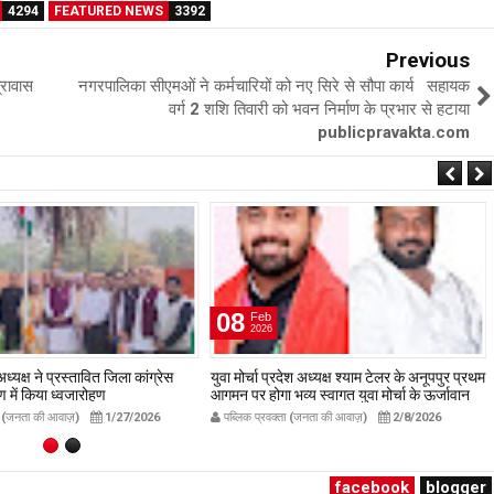
4294
FEATURED NEWS
3392
Previous
्रावास
नगरपालिका सीएमओं ने कर्मचारियों को नए सिरे से सौपा कार्य सहायक
वर्ग 2 शशि तिवारी को भवन निर्माण के प्रभार से हटाया
publicpravakta.com
08
Feb
2026
ध्यक्ष ने प्रस्तावित जिला कांग्रेस
युवा मोर्चा प्रदेश अध्यक्ष श्याम टेलर के अनूपपुर प्रथम
गण में किया ध्वजारोहण
आगमन पर होगा भव्य स्वागत युवा मोर्चा के ऊर्जावान
avakta.com
जिला मंत्री प्रदीप मिश्रा ने सभी युवाओं से सहभागिता
ता (जनता की आवाज़)
1/27/2026
पब्लिक प्रवक्ता (जनता की आवाज़)
2/8/2026
की अपील publicpravakta.com
facebook
blogger