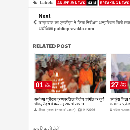
Labels:
ANUPPUR NEWS
4314
BREAKING NEWS
Next
छात्रावास का एसडीएम ने किया निरीक्षण अनुपस्थित मिली छात
अधीक्षिका publicpravakta.com
RELATED POST
01
27
Jan
Jan
2026
2026
टेड (टोरेंट पावर) की
अयोध्या श्रीराम प्राणप्रतिष्ठा द्वितीय वर्षगाँठ पर दुर्गा
कांग्रेस जिला अ
र में चलित अस्पताल
चौक, पेंड्रा में भव्य महाआरती सम्पन्न
कार्यालय प्रां
publicpravakta.com
publicpr
1/1/2026
पब्लिक प्रवक्ता (जनता की आवाज़)
1/1/2026
पब्लिक प्रवक्
om
एक टिप्पणी भेजें