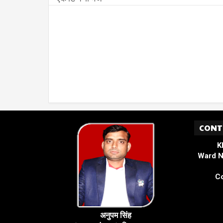
CONT
K
Ward N
Co
अनुपम सिंह