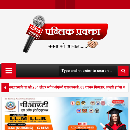
Twit
Face
Ter
Boo
K
छत्तीसगढ़ खपाने जा रही 234 लीटर अवैध अंग्रेजी शराब पकड़ी, 03 तस्कर गिरफ्तार, लग्ज़री इनोवा जब्
से दहला अनूपपुर - घर पर किसान व नौकरानी का मिला रक्तरंजित शव, पत्नी गंभीर घायल में मेडिकल रेफर