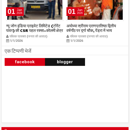
01
01
Jan
Jan
2026
2026
र
न्यू जोन इंडिया प्राइवेट लिमिटेड (टोरेंट
अयोध्या श्रीराम प्राणप्रतिष्ठा द्वितीय
का
पावर) की CSR पहल रक्सा–कोलमी क्षेत्र
वर्षगाँठ पर दुर्गा चौक, पेंड्रा में भव्य
का
में चलित अस्पताल एम्बुलेंस सेवा का
महाआरती सम्पन्न
ध
पब्लिक प्रवक्ता (जनता की आवाज़)
पब्लिक प्रवक्ता (जनता की आवाज़)
शुभारंभ publicpravakta.com
publicpravakta.com
p
1/1/2026
1/1/2026
एक टिप्पणी भेजें
facebook
blogger