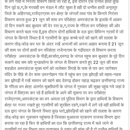
से लगे गावो में निरंतर विचरण किया जा रहा है, इस दौरान एक दन्तैल हाथी कुछ
दिन पूर्व छ,ग,के मरवाही वन मंडल मे लौट चुका है वही दो धन्तैल हाथी अनूपपुर
जिले के अहिरगवा,राजेंद्रग्राम वन क्षेत्र के जंगलों तथा गांव के किनारे निरंतर
विचरण करता हुआ 21 जून की शाम वन परिक्षेत्र अमरकंटक के इलाके में आकर
दो दिन रुकने बाद बुधवार की देर रात छ,ग,राज्य के गौरेला वन परीक्षेत्र की ओर
विचरण करते चला गया है,इस दौरान दोनों हाथियो के दल द्वारा विभिन्न ग्रामों में जो
जंगल के किनारे स्थित है मे ग्रामीणों के कुछ कच्चे घरो को खाने की तलाश के
कारण तोड-़फोड कर घर के अंदर रखें अनाजों को अपना आहार बनाया है 21 जून
की शाम पर दोनो हाथी वन परिक्षेत्र राजेन्दगाम के गढीदादर से विचरण करता
परीक्षेत्र अमरकंटक के पौड़ी,बरसोत,दमगढ के जंगल पहुच कर बुधवार के पूरे दिन
रूकने बाद सम कोा भुन्डाकोना के जंगल से विचरण करते हुए 22 जून की शाम
शहडोल अमरकंटक मुख्य मार्ग को जलेश्वर तिराहे के पास से पार कर जागेश्वर
मंदिर के पीछे से देर शाम उमरगोहान गांव में पहुंच कर एक झोपड़ी को तहस-नहस
कर झोपड़ी में रखें सामान को खाने बाद देवगढ़ होकर पहाड़ चढ़कर छत्तीसगढ़ राज्य
के गौरेला वन क्षेत्र अंतर्गत चुक्तीपानी के जंगल में गुरुवार की सुबह पहुंच गये जहां वे
जंगल में विश्राम कर रहे हैं हाथियों के आने की सूचना पर वन परीक्षेत्र
राजेंद्रगाम,अमरकंटक का वन अमला एवं पुलिस विभाग के द्वारा हाथियों के विचरण
क्षेत्र पर नजर रखते हुए ग्रामीणों को सुरक्षित रहने,रखने में लगे रहे वही हाथियों के
दल द्वारा जंगल के किनारे स्थित कुछ घरो,झोपड़ियों को खाने की तलाश के कारण
तोड-़फोड़ कर नुकसान पहुंचाया है जिसका मुआवजा प्रकरण राजस्व विभाग द्वारा
बनाया जा रहा है फिर से हाथियों का दल कि छत्तीसगढ़ राज्य में चले जाने से
ग्रामीणों एवं वन विभाग तथा प्रशासन ने राहत की सांस ली है दो दन्तैल हाथियों के