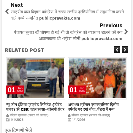
Next
राष्ट्रीय बाल विज्ञान कांग्रेस में राज्य स्तरीय प्रतियोगिता में सहभागिता करने
वाले बच्चे सम्मनित publicpravakta.com
Previous
पंचायत चुनाव की घोषणा हो गई थी तो कांग्रेस को व्यवधान डालने की क्या
आवश्यकता थी -सुरेश सोनी publicpravakta.com
RELATED POST
01
01
Jan
Jan
2026
2026
र
न्यू जोन इंडिया प्राइवेट लिमिटेड (टोरेंट
अयोध्या श्रीराम प्राणप्रतिष्ठा द्वितीय
का
पावर) की CSR पहल रक्सा–कोलमी क्षेत्र
वर्षगाँठ पर दुर्गा चौक, पेंड्रा में भव्य
का
में चलित अस्पताल एम्बुलेंस सेवा का
महाआरती सम्पन्न
ध
पब्लिक प्रवक्ता (जनता की आवाज़)
पब्लिक प्रवक्ता (जनता की आवाज़)
शुभारंभ publicpravakta.com
publicpravakta.com
p
1/1/2026
1/1/2026
एक टिप्पणी भेजें