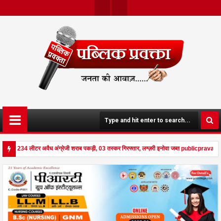
Twit
Face
Ter
Boo
K
ा रही 234 लीटर अवैध अंग्रेजी शराब पकड़ी, 03 तस्कर गिरफ्तार, लग्ज़री इनोवा जब्त publicpravakta
- घर पर किसान व नौकरानी का मिला रक्तरंजित शव, पत्नी गंभीर घायल में मेडिकल रेफर publicpravakta.c