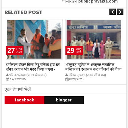
ध्वजारोहण publicpravakta.com
RELATED POST
27
29
Dec
Aug
2025
2025
ही
धर्मांतरण रोकने विश्व हिंदू परिषद द्वारा हर
भालूमाड़ा पुलिस ने अपह्रत नाबालिक
न्
संभव प्रयास और मदद किया जाएगा -
बालिका को दस्तयाब कर परिजनों को किया
पा
त
जिलाध्यक्ष हर्ष छाबरिया
सुपुर्द publicpravakta.com
मे
पब्लिक प्रवक्ता (जनता की आवाज़)
पब्लिक प्रवक्ता (जनता की आवाज़)
publicpravakta.com
श
12/27/2025
8/29/2025
एक टिप्पणी भेजें
facebook
blogger