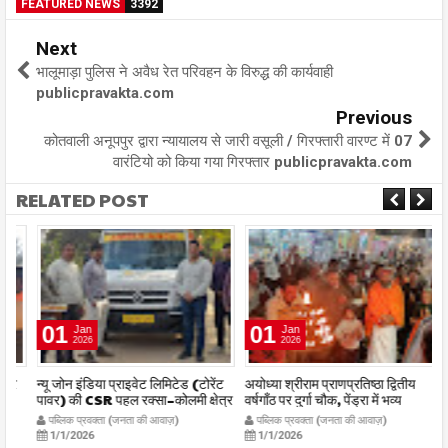
FEATURED NEWS
3392
Next
भालूमाड़ा पुलिस ने अवैध रेत परिवहन के विरुद्ध की कार्यवाही
publicpravakta.com
Previous
कोतवाली अनूपपुर द्वारा न्यायालय से जारी वसूली / गिरफ्तारी वारण्ट में 07
वारंटियो को किया गया गिरफ्तार publicpravakta.com
RELATED POST
01
01
Jan
Jan
2026
2026
र
न्यू जोन इंडिया प्राइवेट लिमिटेड (टोरेंट
अयोध्या श्रीराम प्राणप्रतिष्ठा द्वितीय
का
पावर) की CSR पहल रक्सा–कोलमी क्षेत्र
वर्षगाँठ पर दुर्गा चौक, पेंड्रा में भव्य
का
में चलित अस्पताल एम्बुलेंस सेवा का
महाआरती सम्पन्न
ध
पब्लिक प्रवक्ता (जनता की आवाज़)
पब्लिक प्रवक्ता (जनता की आवाज़)
शुभारंभ publicpravakta.com
publicpravakta.com
p
1/1/2026
1/1/2026