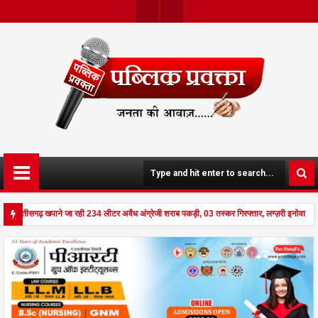
Twit
Face
Ter
Boo
K
े छत्तीसगढ़ खपाने जा रही 234 लीटर अवैध अंग्रेजी शराब पकड़ी, 03 तस्कर गिरफ्तार, लग्ज़री इनोवा ज
ड से दहला अनूपपुर - घर पर किसान व नौकरानी का मिला रक्तरंजित शव, पत्नी गंभीर घायल में मेडिकल रेफ