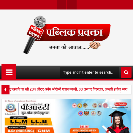
Twit
Face
Ter
Boo
K
तीसगढ़ खपाने जा रही 234 लीटर अवैध अंग्रेजी शराब पकड़ी, 03 तस्कर गिरफ्तार, लग्ज़री इनोवा जब्त p
दहला अनूपपुर - घर पर किसान व नौकरानी का मिला रक्तरंजित शव, पत्नी गंभीर घायल में मेडिकल रेफर pu