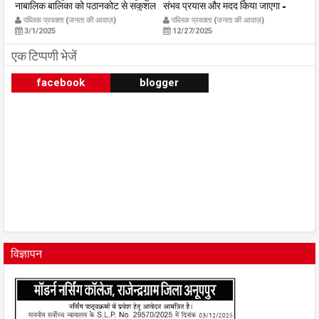
नाबालिक बालिका को पठानकोट से सकुशल
संभव प्रयास और मदद किया जाएगा -
पा
का
किया दस्तयाब
जिलाध्यक्ष हर्ष छाबरिया
मे
पब्लिक प्रवक्ता (जनता की आवाज़)
पब्लिक प्रवक्ता (जनता की आवाज़)
publicpravakta.com
publicpravakta.com
श
3/1/2025
12/27/2025
एक टिप्पणी भेजें
facebook
blogger
विज्ञापन