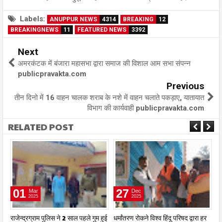
Labels:
ANUPPUR NEWS
4314
BREAKING
12
BREAKINGNEWS
11
FEATURED NEWS
3392
Next
अमरकंटक में बंजारा महासभा द्वारा समाज की विशाल आम सभा संपन्न
publicpravakta.com
Previous
तीन दिनो में 16 वाहन चालक शराब के नशे में वाहन चलाते पकड़ाए, यातायात
विभाग की कार्यवाही publicpravakta.com
RELATED POST
01
27
Mar
Dec
2025
2025
राजेन्द्रग्राम पुलिस ने 2 साल पहले गुम हुई
धर्मांतरण रोकने विश्व हिंदू परिषद द्वारा हर
न्