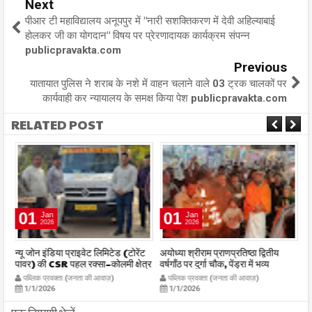
Next
पीआर टी महाविद्यालय अनूपपुर में "नारी सशक्तिकरण में देवी अहिल्याबाई
होलकर जी का योगदान" विषय पर प्रेरणादायक कार्यक्रम संपन्न
publicpravakta.com
Previous
यातायात पुलिस ने शराब के नशे में वाहन चलाने वाले 03 ट्रक चालकों पर
कार्यवाही कर न्यायालय के समक्ष किया पेश publicpravakta.com
RELATED POST
01
01
Jan
Jan
2026
2026
र
न्यू जोन इंडिया प्राइवेट लिमिटेड (टोरेंट
अयोध्या श्रीराम प्राणप्रतिष्ठा द्वितीय
का
पावर) की CSR पहल रक्सा–कोलमी क्षेत्र
वर्षगाँठ पर दुर्गा चौक, पेंड्रा में भव्य
का
में चलित अस्पताल एम्बुलेंस सेवा का
महाआरती सम्पन्न
ध
पब्लिक प्रवक्ता (जनता की आवाज़)
पब्लिक प्रवक्ता (जनता की आवाज़)
शुभारंभ publicpravakta.com
publicpravakta.com
p
1/1/2026
1/1/2026