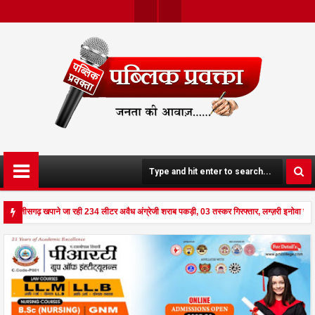
Twit
Face
Ter
Boo
K
 छत्तीसगढ़ खपाने जा रही 234 लीटर अवैध अंग्रेजी शराब पकड़ी, 03 तस्कर गिरफ्तार, लग्ज़री इनोवा जब
 से दहला अनूपपुर - घर पर किसान व नौकरानी का मिला रक्तरंजित शव, पत्नी गंभीर घायल में मेडिकल रेफर