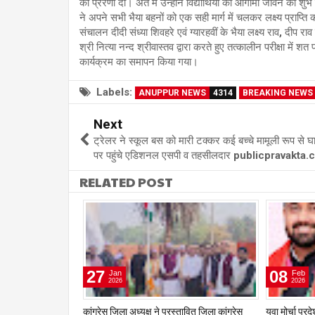
की प्रेरणा दी। अंत में उन्होंने विद्यार्थियों को आगामी जीवन की शु
ने अपने सभी भैया बहनों को एक सही मार्ग में चलकर लक्ष्य प्रा
संचालन दीदी संध्या शिवहरे एवं ग्यारहवीं के भैया लक्ष्य राव, दीप र
श्री नित्या नन्द श्रीवास्तव द्वारा करते हुए तत्कालीन परीक्षा में श
कार्यक्रम का समापन किया गया।
Labels:
ANUPPUR NEWS
4314
BREAKING NEWS
Next
ट्रेलर ने स्कूल बस को मारी टक्कर कई बच्चे मामूली रूप से घ
पर पहुंचे एडिशनल एसपी व तहसीलदार publicpravakta
RELATED POST
27
08
Jan
Feb
2026
2026
वितीय वर्षगाँठ पर दुर्गा
कांग्रेस जिला अध्यक्ष ने प्रस्तावित जिला कांग्रेस
युवा मोर्चा प्र