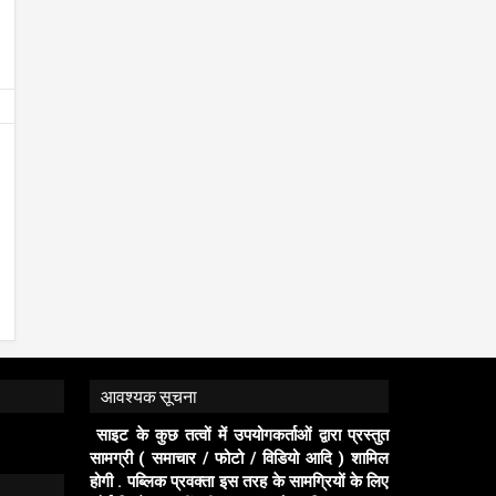
प्रयास और मदद किया जाएगा - जिलाध्यक्ष हर्ष
CSR पहल रक्सा–कोलमी क्षेत्र में चल
छाबरिया publicpravakta.com
एम्बुलेंस सेवा का शुभारंभ
पब्लिक प्रवक्ता (जनता की आवाज़)
12/27/2025
पब्लिक प्रवक्ता (जनता की आवाज़)
1/1
publicpravakta.com
आवश्यक सूचना
साइट के कुछ तत्वों में उपयोगकर्ताओं द्वारा प्रस्तुत
सामग्री ( समाचार / फोटो / विडियो आदि ) शामिल
होगी . पब्लिक प्रवक्ता इस तरह के सामग्रियों के लिए