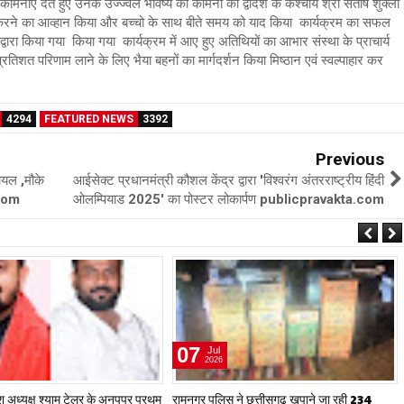
भ कामनाएं देते हुए उनके उज्ज्वल भविष्य की कामना की द्वादश के कश्चार्य श्री संतोष शुक्ला
प्ति करने का आव्हान किया और बच्चो के साथ बीते समय को याद किया कार्यक्रम का सफल
ाव द्वारा किया गया किया गया कार्यक्रम में आए हुए अतिथियों का आभार संस्था के प्राचार्य
त प्रतिशत परिणाम लाने के लिए भैया बहनों का मार्गदर्शन किया मिष्ठान एवं स्वल्पाहार कर
4294
FEATURED NEWS
3392
Previous
ायल ,मौके
आईसेक्ट प्रधानमंत्री कौशल केंद्र द्वारा 'विश्वरंग अंतरराष्ट्रीय हिंदी
.com
ओलम्पियाड 2025' का पोस्टर लोकार्पण publicpravakta.com
07
Jul
2026
देश अध्यक्ष श्याम टेलर के अनूपपुर प्रथम
रामनगर पुलिस ने छत्तीसगढ़ खपाने जा रही 234