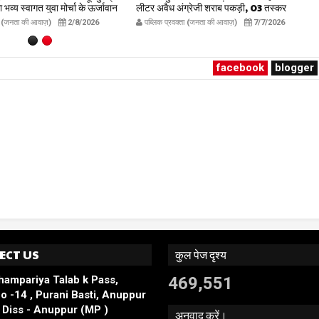
व्य स्वागत युवा मोर्चा के ऊर्जावान
लीटर अवैध अंग्रेजी शराब पकड़ी, 03 तस्कर
रदीप मिश्रा ने सभी युवाओं से सहभागिता
गिरफ्तार, लग्ज़री इनोवा जब्त
ता (जनता की आवाज़)
2/8/2026
पब्लिक प्रवक्ता (जनता की आवाज़)
7/7/2026
ublicpravakta.com
publicpravakta.com
facebook
blogger
ECT US
कुल पेज दृश्य
hampariya Talab k Pass,
469,551
o -14 , Purani Basti, Anuppur
Diss - Anuppur (MP )
अनुवाद करें।