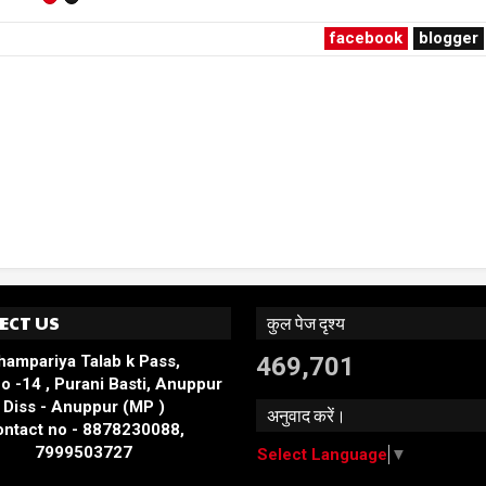
facebook
blogger
ECT US
कुल पेज दृश्य
hampariya Talab k Pass,
469,701
o -14 , Purani Basti, Anuppur
Diss - Anuppur (MP )
अनुवाद करें।
ntact no - 8878230088,
7999503727
Select Language
▼