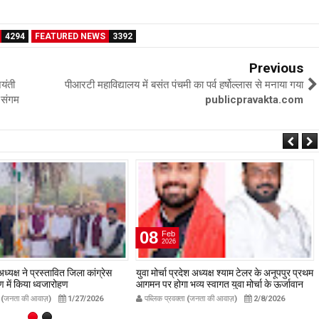
4294
FEATURED NEWS
3392
Previous
यंती
पीआरटी महाविद्यालय में बसंत पंचमी का पर्व हर्षोल्लास से मनाया गया
 संगम
publicpravakta.com
08
Feb
2026
ध्यक्ष ने प्रस्तावित जिला कांग्रेस
युवा मोर्चा प्रदेश अध्यक्ष श्याम टेलर के अनूपपुर प्रथम
गण में किया ध्वजारोहण
आगमन पर होगा भव्य स्वागत युवा मोर्चा के ऊर्जावान
avakta.com
जिला मंत्री प्रदीप मिश्रा ने सभी युवाओं से सहभागिता
ता (जनता की आवाज़)
1/27/2026
पब्लिक प्रवक्ता (जनता की आवाज़)
2/8/2026
की अपील publicpravakta.com