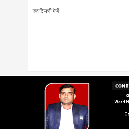
एक टिप्पणी भेजें
CONT
K
Ward N
Co