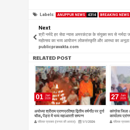
Labels:
ANUPPUR NEWS
4314
BREAKING NEWS
Next
श्री नर्मदे हर सेवा न्यास अमरकंटक के संयुक्त रूप से नर्मदा ज
महोत्सव का भव्य आयोजन लोकसंस्कृति और आस्था का अनूठा
publicpravakta.com
RELATED POST
01
27
Jan
Jan
2026
2026
टेड (टोरेंट पावर) की
अयोध्या श्रीराम प्राणप्रतिष्ठा द्वितीय वर्षगाँठ पर दुर्गा
कांग्रेस जिला अ
र में चलित अस्पताल
चौक, पेंड्रा में भव्य महाआरती सम्पन्न
कार्यालय प्रां
publicpravakta.com
publicpr
1/1/2026
पब्लिक प्रवक्ता (जनता की आवाज़)
1/1/2026
पब्लिक प्रवक्
om