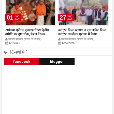
01
27
Jan
Jan
2026
2026
अयोध्या श्रीराम प्राणप्रतिष्ठा द्वितीय
कांग्रेस जिला अध्यक्ष ने प्रस्तावित जिला
यु
्र
वर्षगाँठ पर दुर्गा चौक, पेंड्रा में भव्य
कांग्रेस कार्यालय प्रांगण में किया
अन
महाआरती सम्पन्न
ध्वजारोहण
स्
पब्लिक प्रवक्ता (जनता की आवाज़)
पब्लिक प्रवक्ता (जनता की आवाज़)
m
publicpravakta.com
publicpravakta.com
प्
1/1/2026
1/27/2026
क
p
एक टिप्पणी भेजें
facebook
blogger